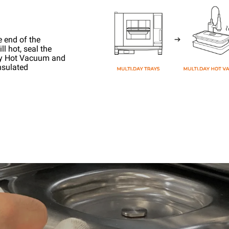
e end of the
l hot, seal the
ay Hot Vacuum and
nsulated