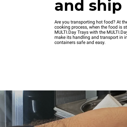
and ship
Are you transporting hot food? At th
cooking process, when the food is stil
MULTI.Day Trays with the MULTI.D
make its handling and transport in i
containers safe and easy.