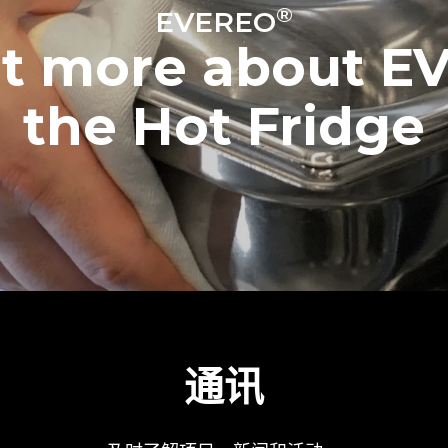
®
EVEREO
ut more about E
the Hot Fridge
通讯