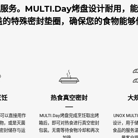
服务。MULTI.Day烤盘设计耐用，
盖的特殊密封垫圈，确保您的食物能够
烹饪
热食真空密封
大
盘 可以直接用作
MULTI.Day烤盘完成烹饪取出烤
UNOX MUL
物，或是灭菌
箱后，即可对热食进行真空密封
设计，用于
密封储存与运
包装。无需等待食物冷却和再次
食品的服务
加热。
量客户