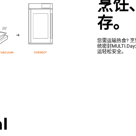
烹饪
存。
您需运输热食? 烹
统密封MULTI.
运轻松安全。
l