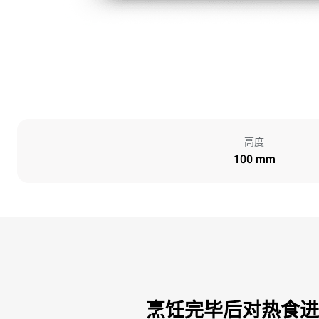
高度
100 mm
烹饪完毕后对热食进