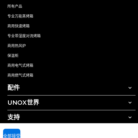
所有产品
专业万能蒸烤箱
商用快速烤箱
专业带湿度对流烤箱
商用热风炉
保温柜
商用电气式烤箱
商用燃气式烤箱
配件
UNOX世界
所有配件
自动清洗清洁剂
支持
我们在全球的办事处
手动清洗清洁剂
树脂过滤水处理
UNOX质保
全部接受