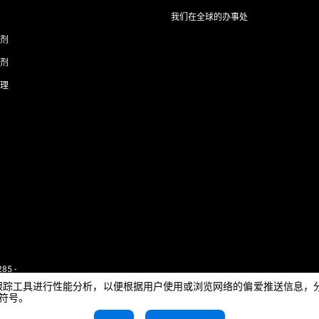
我们在全球的办事处
剂
剂
理
85 -
 - IT
e或其他跟踪工具进行性能分析，以便根据用户使用或浏览网络的偏爱推送信
闭符号。