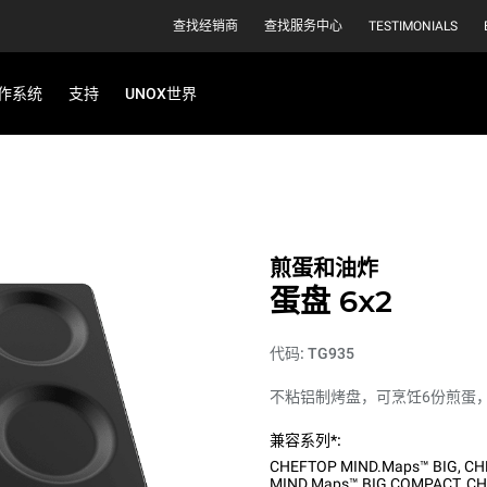
查找经销商
查找服务中心
TESTIMONIALS
作系统
支持
UNOX世界
煎蛋和油炸
蛋盘 6x2
代码: TG935
不粘铝制烤盘，可烹饪6份煎蛋
兼容系列*:
CHEFTOP MIND.Maps™ BIG
,
CH
MIND.Maps™ BIG COMPACT
,
CH