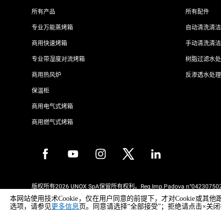
所有产品
所有配件
专业万能蒸烤箱
自动清洗清洁
商用快速烤箱
手动清洗清洁
专业带湿度对流烤箱
树脂过滤水处
商用热风炉
反渗透水处理
保温柜
商用电气式烤箱
商用燃气式烤箱
版权所有2026 UNOX SpA保留所有权利。Reg.Imp.Padova n°042307502
REA Padova 372835 - Cap.Soc.5.000.000€iv - 增值税/税号04230750285
本网站使用技术Cookie，仅在用户同意的前提下，才对Cooki
WEEE Reg. No. IT08020000000377
选项，请参见
更多信息
页。同意请选择“全部接受”；拒绝请点击×关