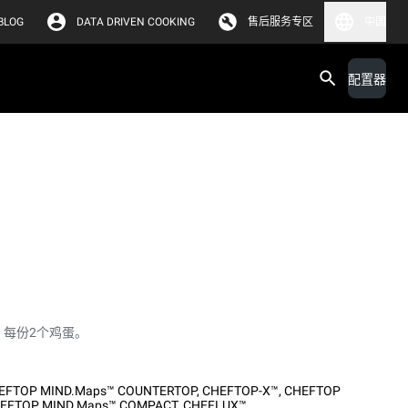
BLOG
DATA DRIVEN COOKING
售后服务专区
中国
配置器
，每份2个鸡蛋。
EFTOP MIND.Maps™ COUNTERTOP
,
CHEFTOP-X™
,
CHEFTOP
EFTOP MIND.Maps™ COMPACT
,
CHEFLUX™