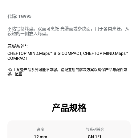
代码: TG995
不粘铝制烤盘。双面可烹饪-光滑面或条纹面，用于各类烹饪。从
较短的一侧放入烤盘。
兼容系列*:
CHEFTOP MIND.Maps™ BIG COMPACT
,
CHEFTOP MIND.Maps™
COMPACT
*以上某些产品系列可能不兼容。请配置您的解决方案以确保产品与配件兼
容。
配置
产品规格
高度
与系列兼容
12 mm
GN 1/1