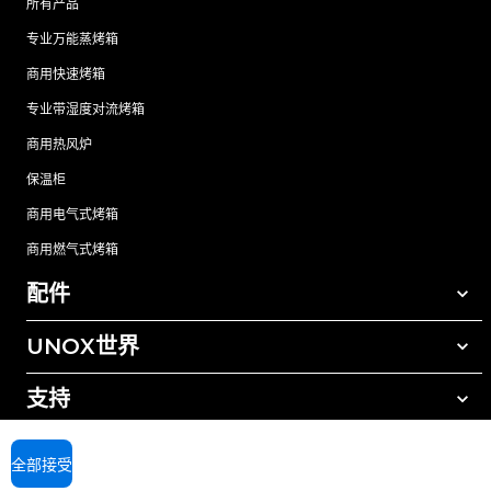
所有产品
专业万能蒸烤箱
商用快速烤箱
专业带湿度对流烤箱
商用热风炉
保温柜
商用电气式烤箱
商用燃气式烤箱
配件
UNOX世界
所有配件
自动清洗清洁剂
支持
我们在全球的办事处
手动清洗清洁剂
树脂过滤水处理
UNOX质保
全部接受
反渗透水处理
查找经销商