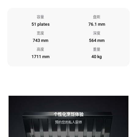
容量
盘距
51 plates
76.1 mm
宽度
深度
743 mm
564 mm
高度
重量
1711 mm
40 kg
个性化烹饪体验
预约您的私人厨师