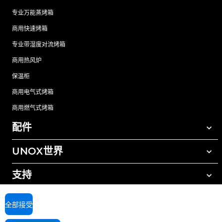
专业万能蒸烤箱
商用快速烤箱
专业带湿度对流烤箱
商用热风炉
保温柜
商用电气式烤箱
商用燃气式烤箱
配件
UNOX世界
所有配件
自动清洗清洁剂
支持
我们在全球的办事处
手动清洗清洁剂
树脂过滤水处理
UNOX质保
全部接受
反渗透水处理
查找经销商