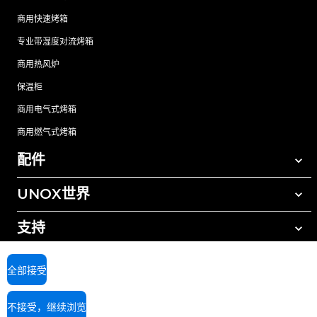
商用快速烤箱
专业带湿度对流烤箱
商用热风炉
保温柜
商用电气式烤箱
商用燃气式烤箱
配件
UNOX世界
所有配件
自动清洗清洁剂
支持
我们在全球的办事处
手动清洗清洁剂
树脂过滤水处理
UNOX质保
全部接受
反渗透水处理
查找经销商
不接受，继续浏览
查找服务中心