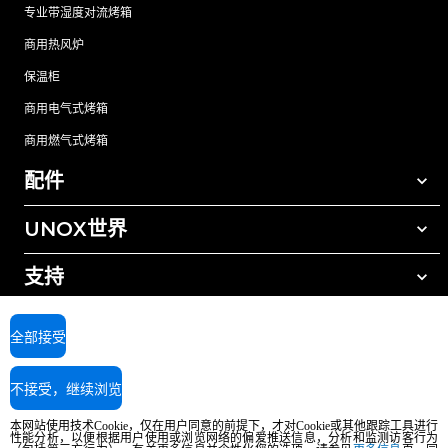
专业带湿度对流烤箱
商用热风炉
保温柜
商用电气式烤箱
商用燃气式烤箱
配件
UNOX世界
所有配件
自动清洗清洁剂
支持
我们在全球的办事处
手动清洗清洁剂
树脂过滤水处理
UNOX质保
全部接受
反渗透水处理
查找经销商
不接受，继续浏览
查找服务中心
AI Content Disclaimer
Privacy policy
Cookie policy
本网站使用技术Cookie，仅在用户同意的前提下，才对Cookie或其他跟踪工具进行
版权所有2026 UNOX SpA保留所有权利。Reg.Imp.Padova n°04230750285 -
性能分析，以便根据用户使用或浏览网络的偏爱推送信息，分析和监测访客行为