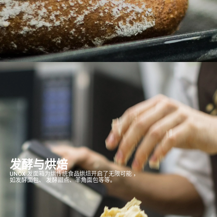
发酵与烘焙
UNOX 发面箱为烘传统食品烘焙开启了无限可能 ，
如发酵面包、 发酵甜点、羊角面包等等。