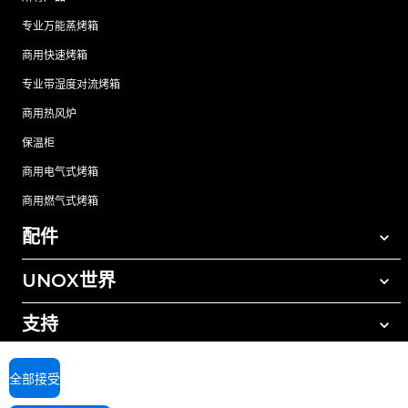
专业万能蒸烤箱
商用快速烤箱
专业带湿度对流烤箱
商用热风炉
保温柜
商用电气式烤箱
商用燃气式烤箱
配件
UNOX世界
所有配件
自动清洗清洁剂
支持
我们在全球的办事处
手动清洗清洁剂
树脂过滤水处理
UNOX质保
全部接受
反渗透水处理
查找经销商