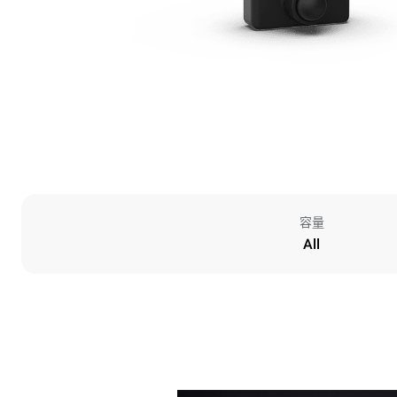
容量
All