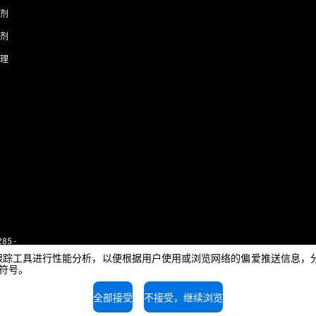
剂
剂
理
85 -
 - IT
e或其他跟踪工具进行性能分析，以便根据用户使用或浏览网络的偏爱推送信
闭符号。
全部接受
不接受，继续浏览