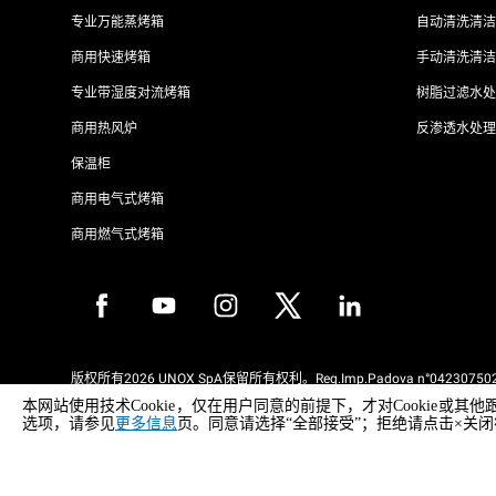
专业万能蒸烤箱
自动清洗清洁
商用快速烤箱
手动清洗清洁
专业带湿度对流烤箱
树脂过滤水处
商用热风炉
反渗透水处理
保温柜
商用电气式烤箱
商用燃气式烤箱
版权所有2026 UNOX SpA保留所有权利。Reg.Imp.Padova n°042307502
REA Padova 372835 - Cap.Soc.5.000.000€iv - 增值税/税号04230750285
本网站使用技术Cookie，仅在用户同意的前提下，才对Cooki
WEEE Reg. No. IT08020000000377
选项，请参见
更多信息
页。同意请选择“全部接受”；拒绝请点击×关