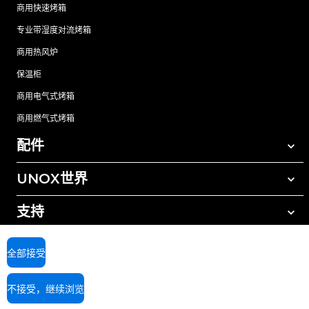
商用快速烤箱
专业带湿度对流烤箱
商用热风炉
保温柜
商用电气式烤箱
商用燃气式烤箱
配件
UNOX世界
所有配件
自动清洗清洁剂
支持
我们在全球的办事处
手动清洗清洁剂
树脂过滤水处理
UNOX质保
全部接受
反渗透水处理
查找经销商
不接受，继续浏览
查找服务中心
AI Content Disclaimer
Privacy policy
Cookie policy