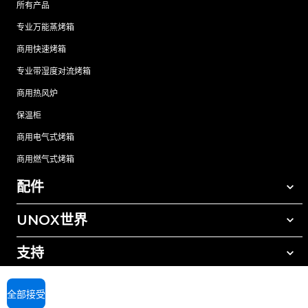
所有产品
专业万能蒸烤箱
商用快速烤箱
专业带湿度对流烤箱
商用热风炉
保温柜
商用电气式烤箱
商用燃气式烤箱
配件
UNOX世界
所有配件
自动清洗清洁剂
支持
我们在全球的办事处
手动清洗清洁剂
树脂过滤水处理
UNOX质保
全部接受