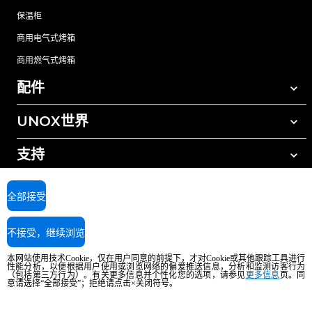
保温柜
商用电气式烤箱
商用燃气式烤箱
配件
UNOX世界
所有配件
自动清洗清洁剂
支持
我们在全球的办事处
手动清洗清洁剂
树脂过滤水处理
UNOX质保
全部接受
反渗透水处理
查找经销商
不接受，继续浏览
查找服务中心
AI Content Disclaimer
Privacy policy
Cookie policy
本网站使用技术Cookie，仅在用户同意的前提下，才对Cookie或其他跟踪工具进行
版权所有2026 UNOX SpA保留所有权利。Reg.Imp.Padova n°04230750285 -
性能分析，以便根据用户使用或浏览网络的偏爱推送信息，分析和监测访客行为
（包括第三方行为）。有关更多信息并个性化您的选项，请参见
更多信息
页。同
REA Padova 372835 - Cap.Soc.5.000.000€iv - 增值税/税号04230750285 - IT
意请选择“全部接受”；拒绝请点击×关闭符号。
WEEE Reg. No. IT08020000000377