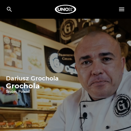
Dariusz Grochola
Grochola
Szubin, Poland