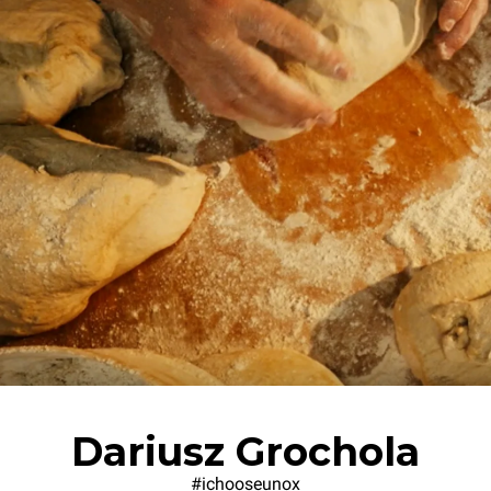
Dariusz Grochola
#ichooseunox