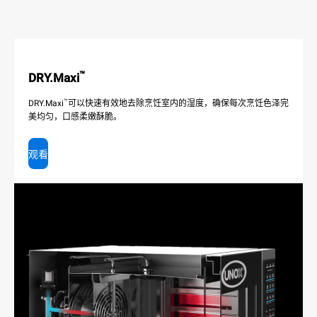
™
DRY.Maxi
™
DRY.Maxi
可以快速有效地去除烹饪室内的湿度，确保每次烹饪色泽完
美均匀，口感柔嫩酥脆。
观看