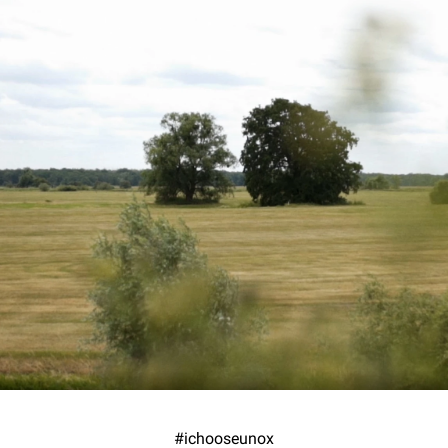
#ichooseunox