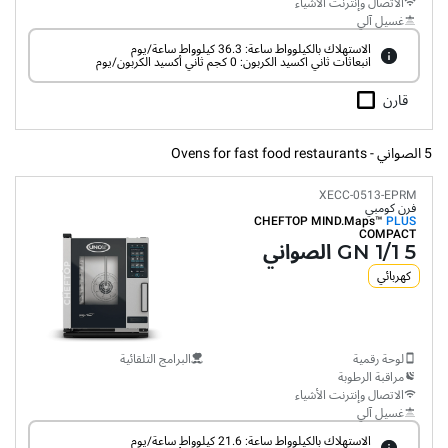
الاتصال وإنترنت الأشياء
غسيل آلي
الاستهلاك بالكيلوواط ساعة: 36.3 كيلوواط ساعة/يوم
انبعاثات ثاني اكسيد الكربون: 0 كجم ثاني أكسيد الكربون/يوم
قارن
5 الصواني - Ovens for fast food restaurants
XECC-0513-EPRM
فرن كومبي
CHEFTOP MIND.Maps™
PLUS
COMPACT
5 GN 1/1 الصواني
كهربائي
لوحة رقمية
البرامج التلقائية
مراقبة الرطوبة
الاتصال وإنترنت الأشياء
غسيل آلي
الاستهلاك بالكيلوواط ساعة: 21.6 كيلوواط ساعة/يوم