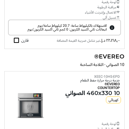
لوحة رقمية
مراقبة الرطوبة
الاتصال وإنترنت الأشياء
غسيل آلي
الاستهلاك بالكيلوواط ساعة: 20.7 كيلوواط ساعة/يوم
انبعاثات ثاني اكسيد الكربون: 0 كجم ثاني أكسيد الكربون/يوم
٢٢٬٢١٨٫٠٠ د.إ.‏
قارن
غير شامل ضريبة القيمة المضافة
EVEREO®
10 الصواني - الثلاجة الساخنة
XEEC-10HS-EPD
خدمة درجة حرارة حفظ الطعام
EVEREO®
COUNTERTOP
10 460x330 الصواني
كهربائي
لوحة رقمية