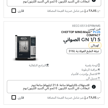
انبعاثات ثاني اكسيد الكربون: 0 كجم ثاني أكسيد الكربون/يوم
٢٨٬٧٤٠٫٠٠ د.إ.‏
قارن
غير شامل ضريبة القيمة المضافة
XECC-0513-EPRM-MS
فرن كومبي
CHEFTOP MIND.Maps™
PLUS
COMPACT
5 GN 1/1 الصواني
كهربائي
غرفة الطبخ الفولاذية 316L
لوحة رقمية
البرامج التلقائية
مراقبة الرطوبة
الاتصال وإنترنت الأشياء
غسيل آلي
الاستهلاك بالكيلوواط ساعة: 21.6 كيلوواط ساعة/يوم
انبعاثات ثاني اكسيد الكربون: 0 كجم ثاني أكسيد الكربون/يوم
٢٨٬٧٤٠٫٠٠ د.إ.‏
قارن
غير شامل ضريبة القيمة المضافة