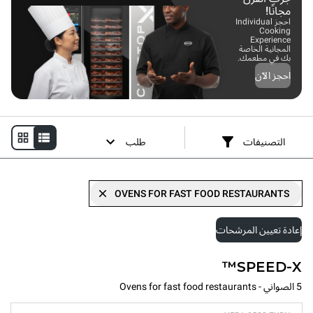
مجانًا!
احجز Individual
Cooking
Experience
المجانية الخاصة
بك في مطعمك.
احجز الآن
التصنيفات
طلب
OVENS FOR FAST FOOD RESTAURANTS
إعادة تعيين المرشحات
SPEED-X™
5 الصواني - Ovens for fast food restaurants