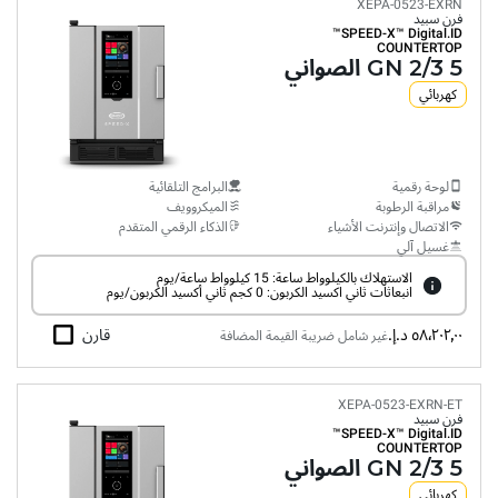
XEPA-0523-EXRN
فرن سبيد
SPEED-X™
Digital.ID™
COUNTERTOP
5 GN 2/3 الصواني
كهربائي
لوحة رقمية
البرامج التلقائية
مراقبة الرطوبة
الميكروويف
الاتصال وإنترنت الأشياء
الذكاء الرقمي المتقدم
غسيل آلي
الاستهلاك بالكيلوواط ساعة: 15 كيلوواط ساعة/يوم
انبعاثات ثاني اكسيد الكربون: 0 كجم ثاني أكسيد الكربون/يوم
٥٨٬٢٠٢٫٠٠ د.إ.‏
قارن
غير شامل ضريبة القيمة المضافة
XEPA-0523-EXRN-ET
فرن سبيد
SPEED-X™
Digital.ID™
COUNTERTOP
5 GN 2/3 الصواني
كهربائي