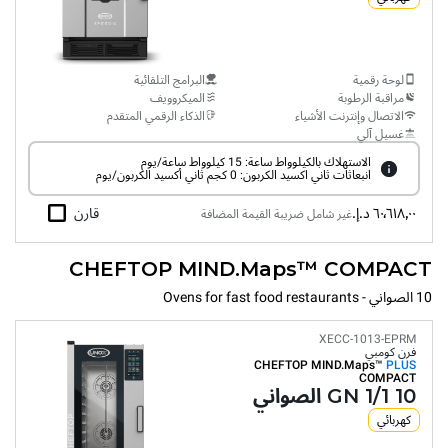
لوحة رقمية
البرامج التلقائية
مراقبة الرطوبة
الميكروويف
الاتصال وإنترنت الأشياء
الذكاء الرقمي المتقدم
غسيل آلي
الاستهلاك بالكيلوواط ساعة: 15 كيلوواط ساعة/يوم
انبعاثات ثاني اكسيد الكربون: 0 كجم ثاني أكسيد الكربون/يوم
٦٠٬٦١٨٫٠٠ د.إ.‏
قارن
غير شامل ضريبة القيمة المضافة
CHEFTOP MIND.Maps™ COMPACT
10 الصواني - Ovens for fast food restaurants
XECC-1013-EPRM
فرن كومبي
CHEFTOP MIND.Maps™
PLUS
COMPACT
10 GN 1/1 الصواني
كهربائي