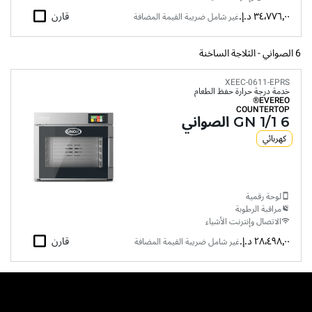
٣٤٬٧٧٦٫٠٠ د.إ.‏
قارن
غير شامل ضريبة القيمة المضافة
6 الصواني - الثلاجة الساخنة
XEEC-0611-EPRS
خدمة درجة حرارة حفظ الطعام
EVEREO®
COUNTERTOP
6 GN 1/1 الصواني
كهربائي
لوحة رقمية
مراقبة الرطوبة
الاتصال وإنترنت الأشياء
٢٨٬٤٩٨٫٠٠ د.إ.‏
قارن
غير شامل ضريبة القيمة المضافة