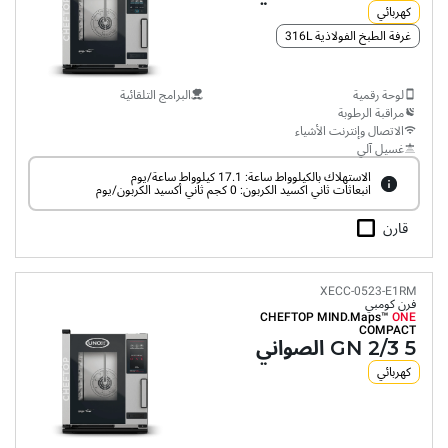
كهربائي
غرفة الطبخ الفولاذية 316L
لوحة رقمية
البرامج التلقائية
مراقبة الرطوبة
الاتصال وإنترنت الأشياء
غسيل آلي
الاستهلاك بالكيلوواط ساعة: 17.1 كيلوواط ساعة/يوم
انبعاثات ثاني اكسيد الكربون: 0 كجم ثاني أكسيد الكربون/يوم
قارن
XECC-0523-E1RM
فرن كومبي
CHEFTOP MIND.Maps™
ONE
COMPACT
5 GN 2/3 الصواني
كهربائي