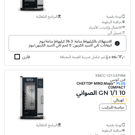
لوحة رقمية
البرامج التلقائية
مراقبة الرطوبة
الاتصال وإنترنت الأشياء
غسيل آلي
الاستهلاك بالكيلوواط ساعة: 36.3 كيلوواط ساعة/يوم
انبعاثات ثاني اكسيد الكربون: 0 كجم ثاني أكسيد الكربون/يوم
٥٥٬٠٦٢٫٠٠ د.إ.‏
قارن
غير شامل ضريبة القيمة المضافة
XMCC-1013-EPRM
فرن كومبي
CHEFTOP MIND.Maps™
PLUS
COMPACT
10 GN 1/1 الصواني
كهربائي
مناسبة للتركيب
لوحة رقمية
البرامج التلقائية
مراقبة الرطوبة