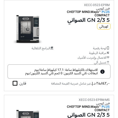
XECC-0523-EPRM
فرن كومبي
CHEFTOP MIND.Maps™
PLUS
COMPACT
5 GN 2/3 الصواني
كهربائي
لوحة رقمية
البرامج التلقائية
مراقبة الرطوبة
الاتصال وإنترنت الأشياء
غسيل آلي
الاستهلاك بالكيلوواط ساعة: 17.1 كيلوواط ساعة/يوم
انبعاثات ثاني اكسيد الكربون: 0 كجم ثاني أكسيد الكربون/يوم
٢٥٬٨٤٢٫٠٠ د.إ.‏
قارن
غير شامل ضريبة القيمة المضافة
XECC-0523-EPRM-MS
فرن كومبي
CHEFTOP MIND.Maps™
PLUS
COMPACT
5 GN 2/3 الصواني