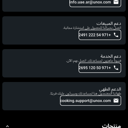
info.uae.ar@unox.com
دعم المبيعات
اتصل بخبرائنا للحصول على استشارة مجانية.
+971 54 222 2491
دعم الخدمة
فنيونا جاهزون لمساعدتك. اتصل بهم الآن.
+971 50 120 2695
الدعم الطهي
طهاتنا المعتمدون هنا لمساعدتك وسيردّون عليك قريبًا.
cooking.support@unox.com
منتجات