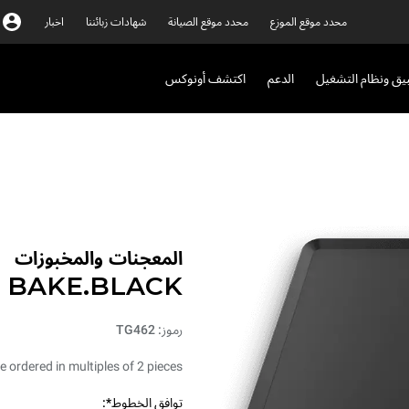
محدد موقع الموزع
محدد موقع الصيانة
شهادات زبائننا
اخبار
بيق ونظام التشغيل
الدعم
اكتشف أونوكس
المعجنات والمخبوزات
BAKE.BLACK
رموز: TG462
 ordered in multiples of 2 pieces.
توافق الخطوط*: