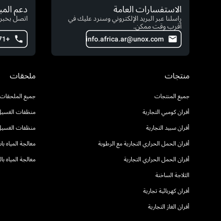
الاستفسارات العامة
دعم الم
راسلنا عبر البريد الإلكتروني وسنرد عليك في
اتصل بخبرا
أقرب وقت ممكن.
+971 4 554 2146
info.africa.ar@unox.com
منتجات
ملحقات
جميع المنتجات
جميع الملحقات
أفران كومبي التجارية
منظفات الغسيل 
أفران سبيد التجارية
منظفات الغسيل
أفران الحمل الحراري التجارية مع الرطوبة
معالجة المياه ب
أفران الحمل الحراري التجارية
معالجة المياه ب
الثلاجة الساخنة
أفران كهربائية تجارية
أفران الغاز التجارية