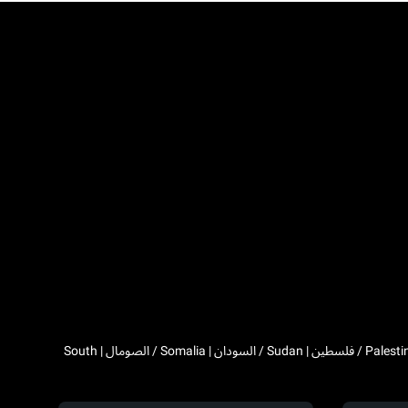
Algeria / الجزائر | Djibouti / جيبوتي | Egypt / مصر | Western Sahara / الصحراء الغربية | Libya / ليبيا | Morocco / المغرب | Mauritania / موريتانيا | Palestine / فلسطين | Sudan / السودان | Somalia / الصومال | South