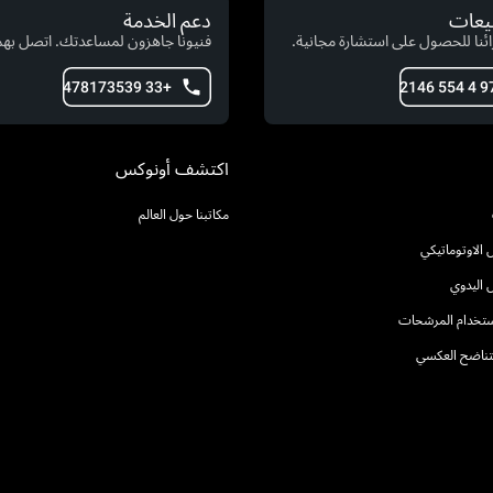
بيعات
دعم الخدمة
ئنا للحصول على استشارة مجانية.
فنيونا جاهزون لمساعدتك. اتصل بهم 
+33 478173539
اكتشف أونوكس
مكاتبنا حول العالم
الاوتوماتيكي
 اليدوي
استخدام المرشحات
التناضح العكسي