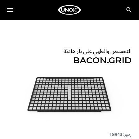
التحميص والطهي على نار هادئة
BACON.GRID
رموز: TG943