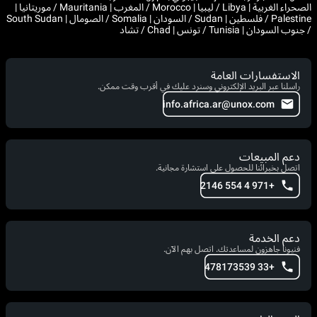
الصحراء الغربية | Libya / ليبيا | Morocco / المغرب | Mauritania / موريتانيا |
Palestine / فلسطين | Sudan / السودان | Somalia / الصومال | South Sudan
/ جنوب السودان | Tunisia / تونس | Chad / تشاد
الاستفسارات العامة
راسلنا عبر البريد الإلكتروني وسنرد عليك في أقرب وقت ممكن.
info.africa.ar@unox.com
دعم المبيعات
اتصل بخبرائنا للحصول على استشارة مجانية.
+971 4 554 2146
دعم الخدمة
فنيونا جاهزون لمساعدتك. اتصل بهم الآن.
+33 478173539