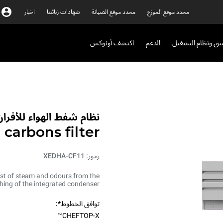
محدد موقع الموزع
محدد موقع الصيانة
شهادات زبائننا
اخبار
بيق ونظام التشغيل
الدعم
اكتشف أونوكس
نظام شفط الهواء للأفران 
carbons filter
رموز: XEDHA-CF11
ost of steam and odours from the
ing of the integrated condenser.
توافق الخطوط*:
CHEFTOP-X™