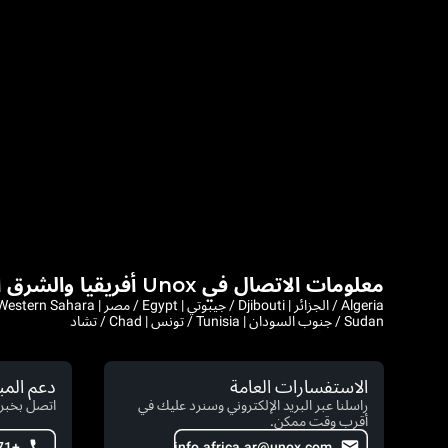
معلومات الاتصال في Unox أفريقيا والشرق الأوسط
Sudan / جنوب السودان | Tunisia / تونس | Chad / تشاد
الاستفسارات العامة
دعم الم
راسلنا عبر البريد الإلكتروني وسنرد عليك في
اتصل بخبرا
أقرب وقت ممكن.
+971 4 554 2146
info.africa.ar@unox.com