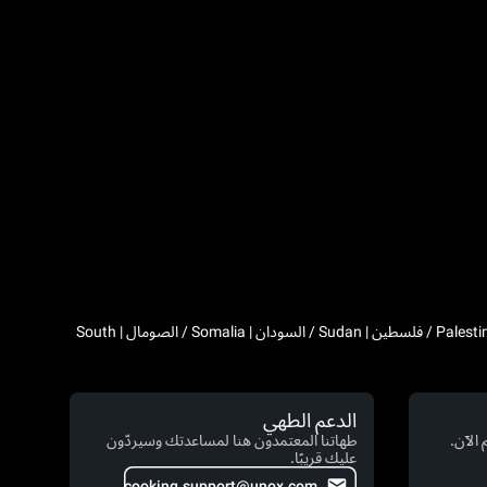
Algeria / الجزائر | Djibouti / جيبوتي | Egypt / مصر | Western Sahara / الصحراء الغربية | Libya / ليبيا | Morocco / المغرب | Mauritania / موريتانيا | Palestine / فلسطين | Sudan / السودان | Somalia / الصومال | South
الدعم الطهي
الآن.
طهاتنا المعتمدون هنا لمساعدتك وسيردّون
عليك قريبًا.
cooking.support@unox.com