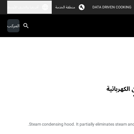
DATA DRIVEN COOKING
منطقة الخدمة
أفريقيا والشرق الأوسط
المركب
الكهربائية
Steam condensing hood. It partially eliminates steam an