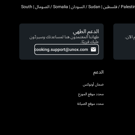
Algeria / الجزائر | Djibouti / جيبوتي | Egypt / مصر | Western Sahara / الصحراء الغربية | Libya / ليبيا | Morocco / المغرب | Mauritania / موريتانيا | Palestine / فلسطين | Sudan / السودان | Somalia / الصومال | South
الدعم الطهي
الآن.
طهاتنا المعتمدون هنا لمساعدتك وسيردّون
عليك قريبًا.
cooking.support@unox.com
الدعم
ضمان أونوكس
محدد موقع الموزع
محدد موقع الصيانة