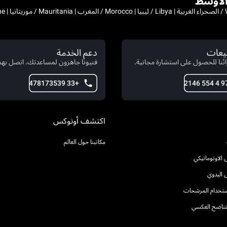
بيعات
دعم الخدمة
ئنا للحصول على استشارة مجانية.
فنيونا جاهزون لمساعدتك. اتصل بهم 
+33 478173539
اكتشف أونوكس
مكاتبنا حول العالم
الاوتوماتيكي
 اليدوي
استخدام المرشحات
التناضح العكسي