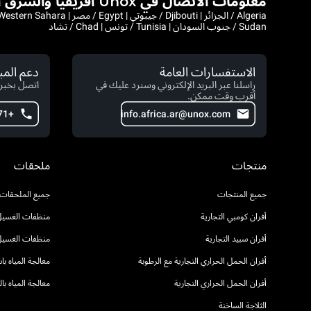
معلومات الاتصال في Unox أفريقيا والشرق الأوسط
Sudan / جنوب السودان | Tunisia / تونس | Chad / تشاد
الاستفسارات العامة
دعم الم
راسلنا عبر البريد الإلكتروني وسنرد عليك في
اتصل بخبرا
أقرب وقت ممكن.
+971 4 554 2146
info.africa.ar@unox.com
منتجات
ملحقات
جميع المنتجات
جميع الملحقات
أفران كومبي التجارية
منظفات الغسيل 
أفران سبيد التجارية
منظفات الغسيل
أفران الحمل الحراري التجارية مع الرطوبة
معالجة المياه ب
أفران الحمل الحراري التجارية
معالجة المياه ب
الثلاجة الساخنة