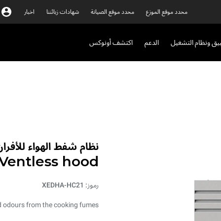
محدد موقع الموزع
محدد موقع الصيانة
شهادات زبائننا
اخبار
بيق ونظام التشغيل
الدعم
اكتشف أونوكس
نظام شفط الهواء للأفران 
Ventless hood
رموز: XEDHA-HC21
d odours from the cooking fumes.