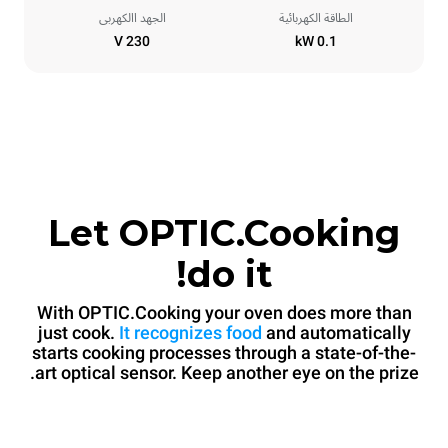
الطاقة الكهربائية
الجهد االكهربى
230 V
0.1 kW
Let OPTIC.Cooking
do it!
With OPTIC.Cooking your oven does more than
just cook.
It recognizes food
and automatically
starts cooking processes through a state-of-the-
art optical sensor. Keep another eye on the prize.