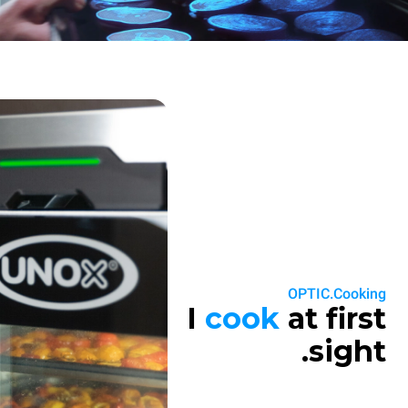
OPTIC.Cooking
I
cook
at first
sight.