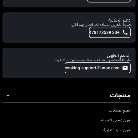
دعم الخدمة
فنيونا جاهزون لمساعدتك. اتصل بهم الآن.
+33 478173539
الدعم الطهي
طهاتنا المعتمدون هنا لمساعدتك وسيردّون عليك قريبًا.
cooking.support@unox.com
منتجات
جميع المنتجات
أفران كومبي التجارية
أفران سبيد التجارية