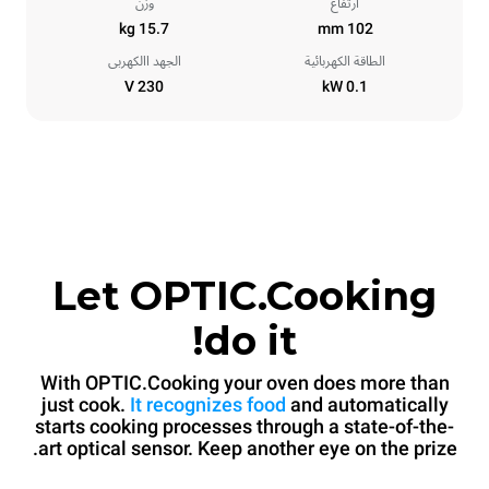
ارتفاع
وزن
15.7 kg
102 mm
الطاقة الكهربائية
الجهد االكهربى
230 V
0.1 kW
Let OPTIC.Cooking
do it!
With OPTIC.Cooking your oven does more than
just cook.
It recognizes food
and automatically
starts cooking processes through a state-of-the-
art optical sensor. Keep another eye on the prize.