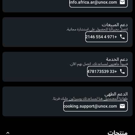
info.africa.ar@unox.com
دعم المبيعات
اتصل بخبرائنا للحصول على استشارة مجانية.
+971 4 554 2146
دعم الخدمة
فنيونا جاهزون لمساعدتك. اتصل بهم الآن.
+33 478173539
الدعم الطهي
طهاتنا المعتمدون هنا لمساعدتك وسيردّون عليك قريبًا.
cooking.support@unox.com
منتجات