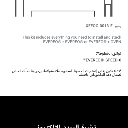
رموز: XEEQC-0013-E
This kit includes everything you need to install and stack
EVEREO® + EVEREO® or EVEREO® + OVEN.
توافق الخطوط*:
EVEREO®
,
SPEED-X™
*قد لا تكون بعض إصدارات الخطوط المذكورة أعلاه متوافقة. يرجى بناء حلّك الخاص
لضمان دعم الملحق.
ابنِ خاصتك
نشرة البريد الإلكتروني