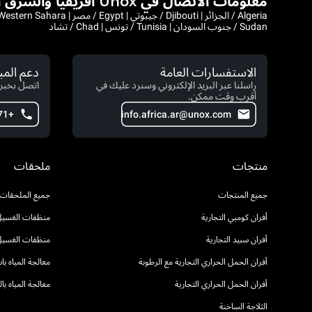
معلومات الاتصال في Unox أفريقيا والشرق الأوسط
Sudan / جنوب السودان | Tunisia / تونس | Chad / تشاد
الاستفسارات العامة
دعم الم
راسلنا عبر البريد الإلكتروني وسنرد عليك في
اتصل بخبرا
أقرب وقت ممكن.
+971 4 554 2146
info.africa.ar@unox.com
منتجات
ملحقات
جميع المنتجات
جميع الملحقات
أفران كومبي التجارية
منظفات الغسيل 
أفران سبيد التجارية
منظفات الغسيل
أفران الحمل الحراري التجارية مع الرطوبة
معالجة المياه ب
أفران الحمل الحراري التجارية
معالجة المياه ب
الثلاجة الساخنة