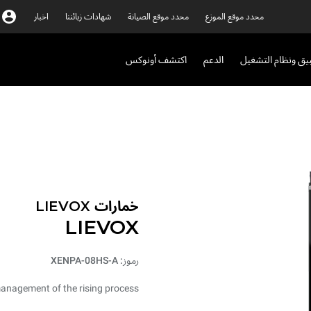
محدد موقع الموزع
محدد موقع الصيانة
شهادات زبائننا
اخبار
بيق ونظام التشغيل
الدعم
اكتشف أونوكس
خمارات LIEVOX
LIEVOX
رموز: XENPA-08HS-A
management of the rising process.