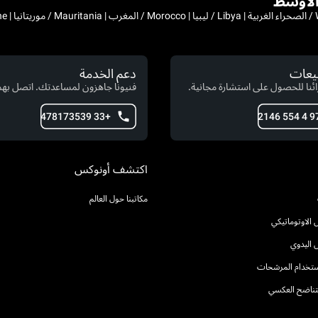
بيعات
دعم الخدمة
ئنا للحصول على استشارة مجانية.
فنيونا جاهزون لمساعدتك. اتصل بهم 
+33 478173539
اكتشف أونوكس
مكاتبنا حول العالم
الاوتوماتيكي
 اليدوي
استخدام المرشحات
التناضح العكسي