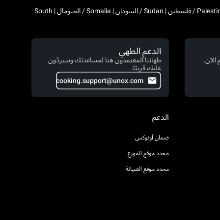
Algeria / الجزائر | Djibouti / جيبوتي | Egypt / مصر | Western Sahara / الصحراء الغربية | Libya / ليبيا | Morocco / المغرب | Mauritania / موريتانيا | Palestine / فلسطين | Sudan / السودان | Somalia / الصومال | South
الدعم الطهي
الآن.
طهاتنا المعتمدون هنا لمساعدتك وسيردّون
عليك قريبًا.
cooking.support@unox.com
الدعم
ضمان أونوكس
محدد موقع الموزع
محدد موقع الصيانة