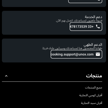
دعم الخدمة
فنيونا جاهزون لمساعدتك. اتصل بهم الآن.
+33 478173539
الدعم الطهي
طهاتنا المعتمدون هنا لمساعدتك وسيردّون عليك قريبًا.
cooking.support@unox.com
منتجات
جميع المنتجات
أفران كومبي التجارية
أفران سبيد التجارية