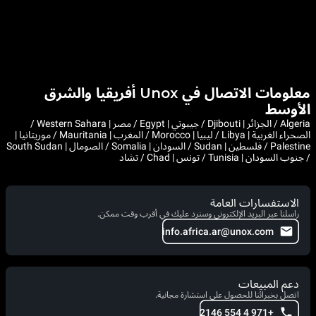
معلومات الاتصال في Unox أفريقيا والشرق
الأوسط
Algeria / الجزائر | Djibouti / جيبوتي | Egypt / مصر | Western Sahara /
الصحراء الغربية | Libya / ليبيا | Morocco / المغرب | Mauritania / موريتانيا |
Palestine / فلسطين | Sudan / السودان | Somalia / الصومال | South Sudan
/ جنوب السودان | Tunisia / تونس | Chad / تشاد
الاستفسارات العامة
راسلنا عبر البريد الإلكتروني وسنرد عليك في أقرب وقت ممكن.
info.africa.ar@unox.com
دعم المبيعات
اتصل بخبرائنا للحصول على استشارة مجانية.
+971 4 554 2146