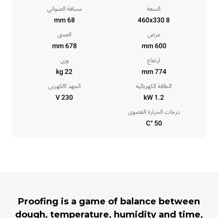
السعة
مسافة الصواني
68 mm
8 460x330
عرض
العمق
678 mm
600 mm
ارتفاع
وزن
22 kg
774 mm
الطاقة الكهربائية
الجهد االكهربى
230 V
1.2 kW
درجات الحرارة القصوى
50 °C
Proofing is a game of balance between
dough, temperature, humidity and time,