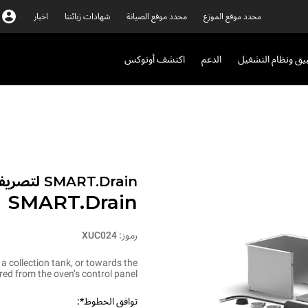
محدد موقع الموزع
محدد موقع الصيانة
شهادات زبائننا
اخبار
بيق ونظام التشغيل
الدعم
اكتشف أونوكس
SMART.Drain لتصريف الدهون المتراكمة
SMART.Drain
رموز: XUC024
a collection tank, or towards the
red from the oven’s control panel.
توافق الخطوط*: