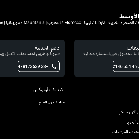
بيعات
دعم الخدمة
ئنا للحصول على استشارة مجانية.
فنيونا جاهزون لمساعدتك. اتصل بهم 
+33 478173539
اكتشف أونوكس
مكاتبنا حول العالم
الاوتوماتيكي
 اليدوي
استخدام المرشحات