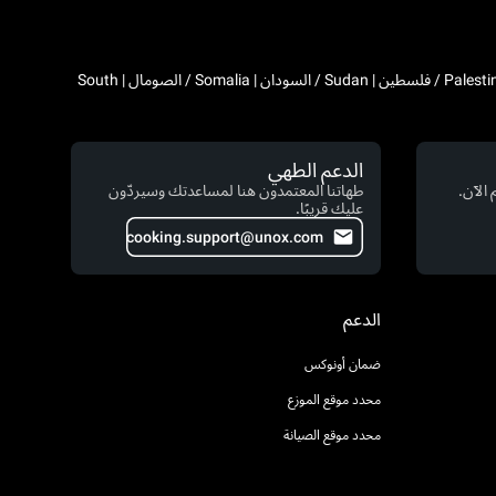
Algeria / الجزائر | Djibouti / جيبوتي | Egypt / مصر | Western Sahara / الصحراء الغربية | Libya / ليبيا | Morocco / المغرب | Mauritania / موريتانيا | Palestine / فلسطين | Sudan / السودان | Somalia / الصومال | South
الدعم الطهي
الآن.
طهاتنا المعتمدون هنا لمساعدتك وسيردّون
عليك قريبًا.
cooking.support@unox.com
الدعم
ضمان أونوكس
محدد موقع الموزع
محدد موقع الصيانة