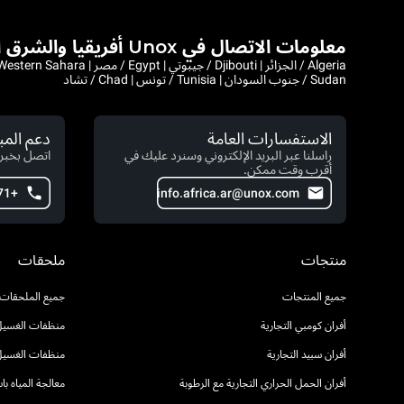
معلومات الاتصال في Unox أفريقيا والشرق الأوسط
Sudan / جنوب السودان | Tunisia / تونس | Chad / تشاد
الاستفسارات العامة
دعم الم
راسلنا عبر البريد الإلكتروني وسنرد عليك في
اتصل بخبرا
أقرب وقت ممكن.
+971 4 554 2146
info.africa.ar@unox.com
منتجات
ملحقات
جميع المنتجات
جميع الملحقات
أفران كومبي التجارية
منظفات الغسيل 
أفران سبيد التجارية
منظفات الغسيل
أفران الحمل الحراري التجارية مع الرطوبة
معالجة المياه ب