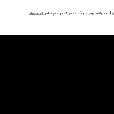
 أعلاه متوافقة. يرجى بناء حلّك الخاص لضمان دعم الملحق.
ابنِ خاصتك