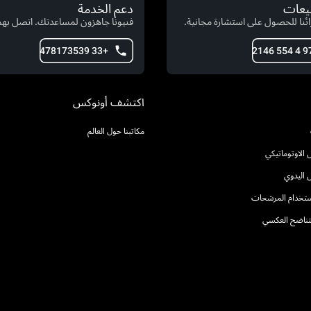
بيعات
دعم الخدمة
ئنا للحصول على استشارة مجانية.
فنيونا جاهزون لمساعدتك. اتصل بهم 
+33 478173539
اكتشف أونوكس
مكاتبنا حول العالم
الاوتوماتيكي
 اليدوي
استخدام المرشحات
التناضح العكسي