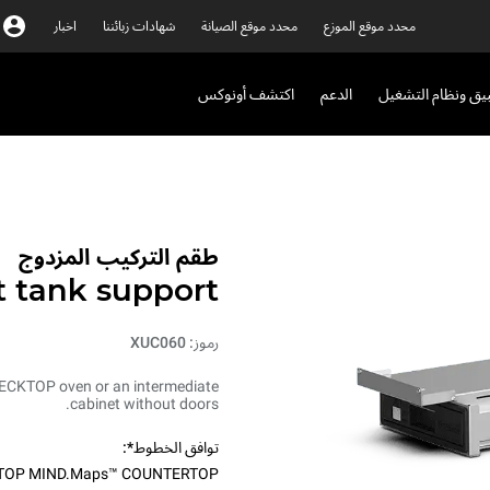
محدد موقع الموزع
محدد موقع الصيانة
شهادات زبائننا
اخبار
بيق ونظام التشغيل
الدعم
اكتشف أونوكس
طقم التركيب المزدوج
 tank support
رموز: XUC060
 DECKTOP oven or an intermediate
cabinet without doors.
توافق الخطوط*:
TOP MIND.Maps™ COUNTERTOP