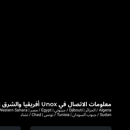
معلومات الاتصال في Unox أفريقيا والشرق الأوسط
Sudan / جنوب السودان | Tunisia / تونس | Chad / تشاد