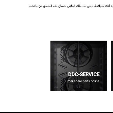
 أعلاه متوافقة. يرجى بناء حلّك الخاص لضمان دعم الملحق.
ابنِ خاصتك
DDC-SERVICE
Order spare parts online.