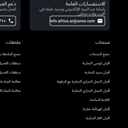
الاستفسارات العامة
دعم الم
راسلنا عبر البريد الإلكتروني وسنرد عليك في
اتصل بخبرا
أقرب وقت ممكن.
+971 4 554 2146
info.africa.ar@unox.com
منتجات
ملحقات
جميع المنتجات
جميع الملحقات
أفران كومبي التجارية
منظفات الغسيل 
أفران سبيد التجارية
منظفات الغسيل
أفران الحمل الحراري التجارية مع الرطوبة
معالجة المياه ب
أفران الحمل الحراري التجارية
معالجة المياه ب
الثلاجة الساخنة
أفران كهربائية تجارية
أفران الغاز التجارية