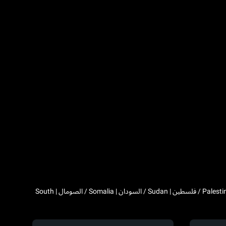
Algeria / الجزائر | Djibouti / جيبوتي | Egypt / مصر | Western Sahara / الصحراء الغربية | Libya / ليبيا | Morocco / المغرب | Mauritania / موريتانيا | Palestine / فلسطين | Sudan / السودان | Somalia / الصومال | South