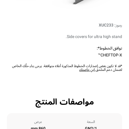
رموز: XUC233
Side covers for ultra high stand.
توافق الخطوط*:
CHEFTOP-X™
*قد لا تكون بعض إصدارات الخطوط المذكورة أعلاه متوافقة. يرجى بناء حلّك الخاص
لضمان دعم الملحق.
ابنِ خاصتك
مواصفات المنتج
السعة
عرض
860 mm
GN2/1