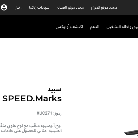
محدد موقع الموزع
محدد موقع الصيانة
شهادات زبائننا
اخبار
بيق ونظام التشغيل
الدعم
اكتشف أونوكس
سبيد
SPEED.Marks
رموز: XUC271
لوح ألومنيوم مثقّب مع لوح علوي مثقّ
الصينية. مثالي للحصول على علامات ش