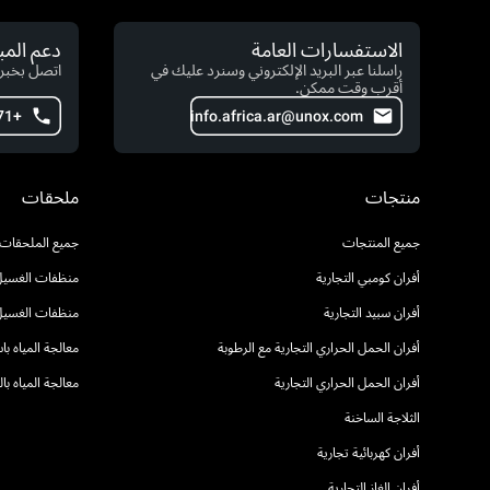
الاستفسارات العامة
دعم الم
راسلنا عبر البريد الإلكتروني وسنرد عليك في
اتصل بخبرا
أقرب وقت ممكن.
+971 4 554 2146
info.africa.ar@unox.com
منتجات
ملحقات
جميع المنتجات
جميع الملحقات
أفران كومبي التجارية
منظفات الغسيل 
أفران سبيد التجارية
منظفات الغسيل
أفران الحمل الحراري التجارية مع الرطوبة
معالجة المياه ب
أفران الحمل الحراري التجارية
معالجة المياه ب
الثلاجة الساخنة
أفران كهربائية تجارية
أفران الغاز التجارية