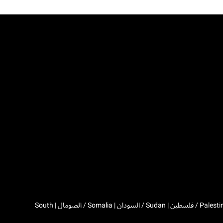
Algeria / الجزائر | Djibouti / جيبوتي | Egypt / مصر | Western Sahara / الصحراء الغربية | Libya / ليبيا | Morocco / المغرب | Mauritania / موريتانيا | Palestine / فلسطين | Sudan / السودان | Somalia / الصومال | South