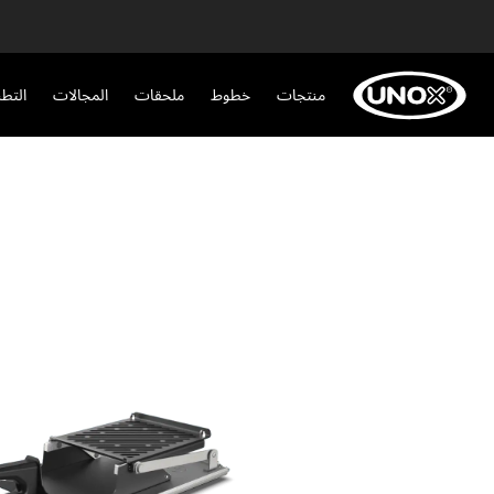
منتجات
خطوط
ملحقات
المجالات
التط