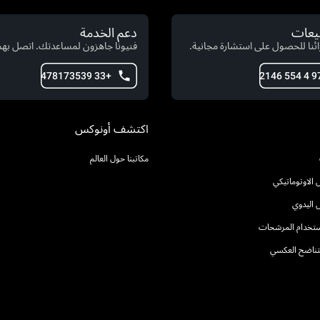
بيعات
دعم الخدمة
ئنا للحصول على استشارة مجانية.
فنيونا جاهزون لمساعدتك. اتصل بهم 
+33 478173539
اكتشف أونوكس
مكاتبنا حول العالم
الاوتوماتيكي
 اليدوي
استخدام المرشحات
التناضح العكسي