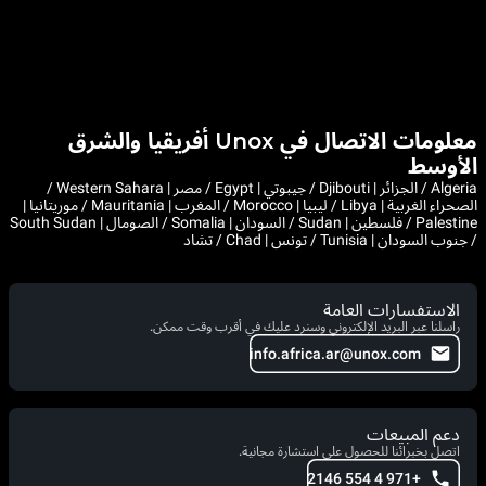
معلومات الاتصال في Unox أفريقيا والشرق
الأوسط
Algeria / الجزائر | Djibouti / جيبوتي | Egypt / مصر | Western Sahara /
الصحراء الغربية | Libya / ليبيا | Morocco / المغرب | Mauritania / موريتانيا |
Palestine / فلسطين | Sudan / السودان | Somalia / الصومال | South Sudan
/ جنوب السودان | Tunisia / تونس | Chad / تشاد
الاستفسارات العامة
راسلنا عبر البريد الإلكتروني وسنرد عليك في أقرب وقت ممكن.
info.africa.ar@unox.com
دعم المبيعات
اتصل بخبرائنا للحصول على استشارة مجانية.
+971 4 554 2146