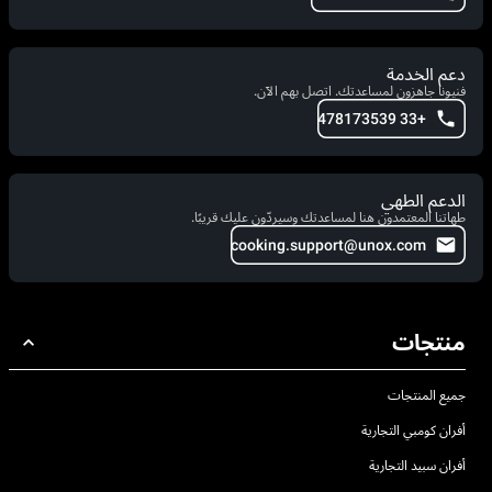
دعم الخدمة
فنيونا جاهزون لمساعدتك. اتصل بهم الآن.
+33 478173539
الدعم الطهي
طهاتنا المعتمدون هنا لمساعدتك وسيردّون عليك قريبًا.
cooking.support@unox.com
منتجات
جميع المنتجات
أفران كومبي التجارية
أفران سبيد التجارية