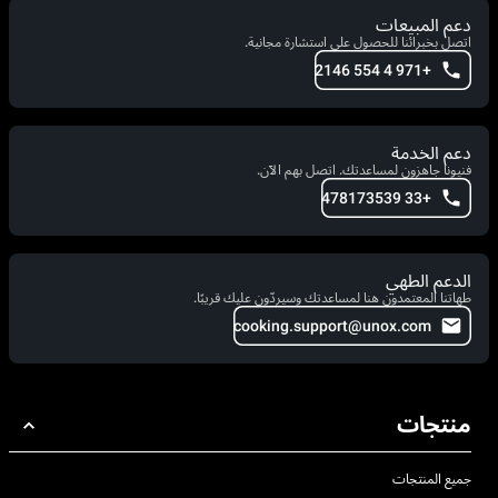
دعم المبيعات
اتصل بخبرائنا للحصول على استشارة مجانية.
+971 4 554 2146
دعم الخدمة
فنيونا جاهزون لمساعدتك. اتصل بهم الآن.
+33 478173539
الدعم الطهي
طهاتنا المعتمدون هنا لمساعدتك وسيردّون عليك قريبًا.
cooking.support@unox.com
منتجات
جميع المنتجات