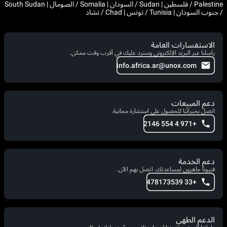
Palestine / فلسطين | Sudan / السودان | Somalia / الصومال | South Sudan
/ جنوب السودان | Tunisia / تونس | Chad / تشاد
الاستفسارات العامة
راسلنا عبر البريد الإلكتروني وسنرد عليك في أقرب وقت ممكن.
info.africa.ar@unox.com
دعم المبيعات
اتصل بخبرائنا للحصول على استشارة مجانية.
+971 4 554 2146
دعم الخدمة
فنيونا جاهزون لمساعدتك. اتصل بهم الآن.
+33 478173539
الدعم الطهي