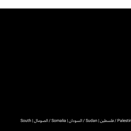
Algeria / الجزائر | Djibouti / جيبوتي | Egypt / مصر | Western Sahara / الصحراء الغربية | Libya / ليبيا | Morocco / المغرب | Mauritania / موريتانيا | Palestine / فلسطين | Sudan / السودان | Somalia / الصومال | South