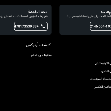
بيعات
دعم الخدمة
ئنا للحصول على استشارة مجانية.
فنيونا جاهزون لمساعدتك. اتصل بهم 
+33 478173539
اكتشف أونوكس
مكاتبنا حول العالم
الاوتوماتيكي
 اليدوي
استخدام المرشحات
التناضح العكسي