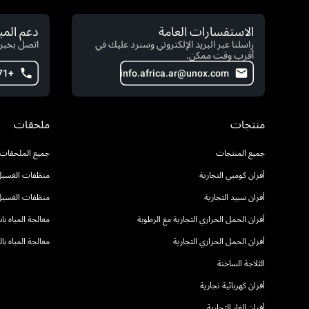
الاستفسارات العامة
دعم الم
راسلنا عبر البريد الإلكتروني وسنرد عليك في
اتصل بخبرا
أقرب وقت ممكن.
+971 4 554 2146
info.africa.ar@unox.com
منتجات
ملحقات
جميع المنتجات
جميع الملحقات
أفران كومبي التجارية
منظفات الغسيل 
أفران سبيد التجارية
منظفات الغسيل
أفران الحمل الحراري التجارية مع الرطوبة
معالجة المياه ب
أفران الحمل الحراري التجارية
معالجة المياه ب
الثلاجة الساخنة
أفران كهربائية تجارية
أفران الغاز التجارية