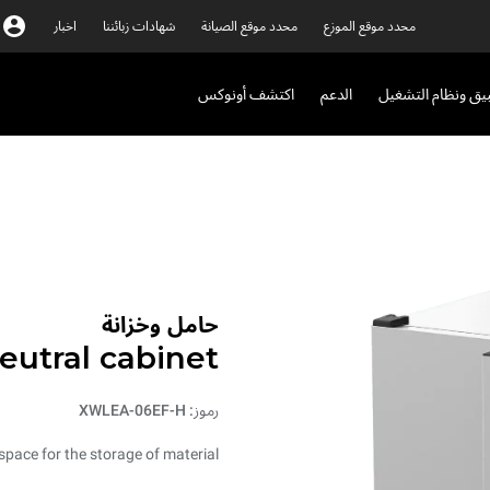
محدد موقع الموزع
محدد موقع الصيانة
شهادات زبائننا
اخبار
بيق ونظام التشغيل
الدعم
اكتشف أونوكس
حامل وخزانة
eutral cabinet
رموز: XWLEA-06EF-H
pace for the storage of material.