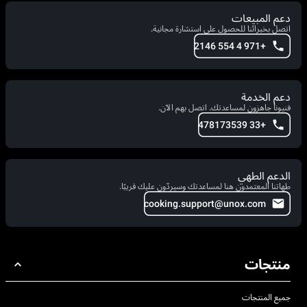
دعم المبيعات
اتصل بخبرائنا للحصول على استشارة مجانية.
+971 4 554 2146
دعم الخدمة
فنيونا جاهزون لمساعدتك. اتصل بهم الآن.
+33 478173539
الدعم الطهي
طهاتنا المعتمدون هنا لمساعدتك وسيردّون عليك قريبًا.
cooking.support@unox.com
منتجات
جميع المنتجات