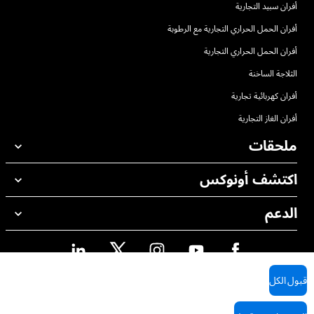
أفران سبيد التجارية
أفران الحمل الحراري التجارية مع الرطوبة
أفران الحمل الحراري التجارية
الثلاجة الساخنة
أفران كهربائية تجارية
أفران الغاز التجارية
ملحقات
اكتشف أونوكس
جميع الملحقات
منظفات الغسيل الاوتوماتيكي
الدعم
مكاتبنا حول العالم
منظفات الغسيل اليدوي
ضمان أونوكس
معالجة المياه باستخدام المرشحات
محدد موقع الموزع
معالجة المياه بالتناضح العكسي
قبول الكل
محدد موقع الصيانة
Cookie policy
Privacy policy
AI Content Disclaimer