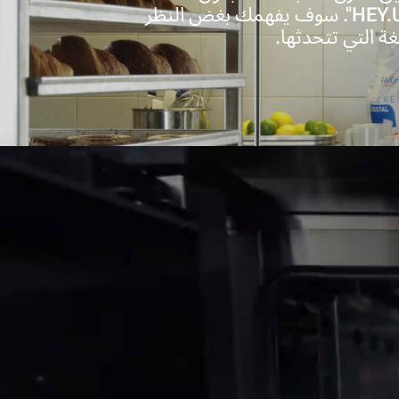
"HEY.Unox". سوف يفهمك بغض النظر
غة التي تتحدثها.