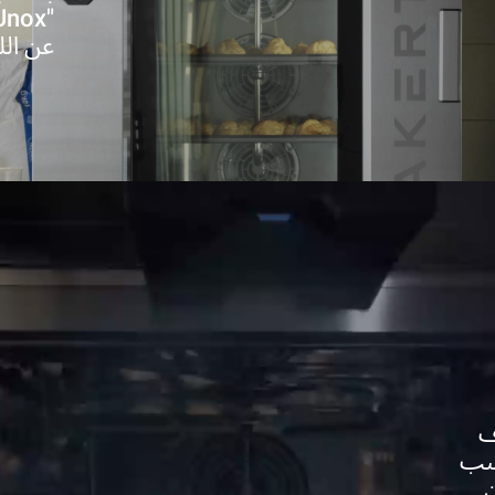
عن الل
ف
اسب
ن