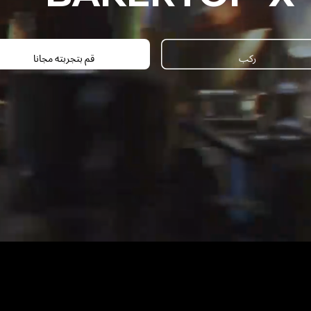
ركب
قم بتجربته مجانا