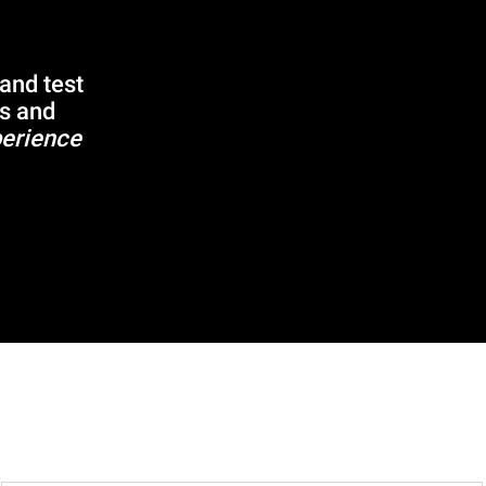
 and test
s and
erience!