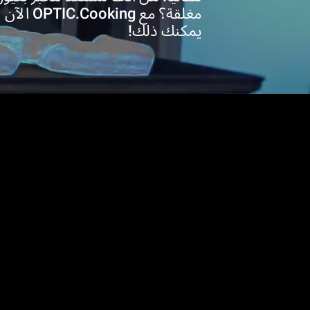
مغلقة؟ مع OPTIC.Cooking الآن
يمكنك ذلك!