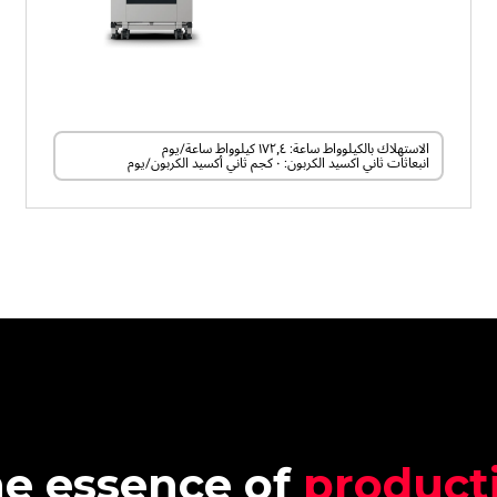
الاستهلاك بالكيلوواط ساعة: ١٧٢٫٤ كيلوواط ساعة/يوم
انبعاثات ثاني اكسيد الكربون: ٠ كجم ثاني أكسيد الكربون/يوم
e essence of
producti