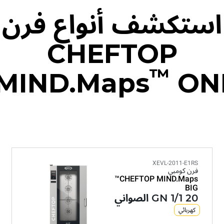
استكشف أنواع فرن
CHEFTOP
™
MIND.Maps
ONE
XEVL-2011-E1RS
فرن كومبي
CHEFTOP MIND.Maps™
BIG
20 GN 1/1 الصواني
كهربائي