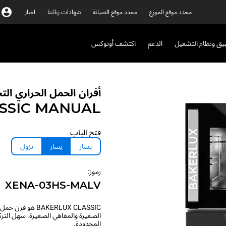
محدد موقع الموزع
محدد موقع الصيانة
شهادات زبائننا
اخبار
بيق ونظام التشغيل
الدعم
اكتشف أونوكس
أفران الحمل الحراري التج
SSIC
MANUAL
فتح الباب
يسار
يسار
نزول
رموز:
XENA-03HS-MALV
AKERLUX CLASSIC
الصغيرة والمقاهي الصغيرة. سهل التر
المحدودة.