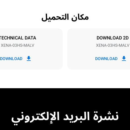
مكان التحميل
Tray size
N
460x330
TECHNICAL DATA
DOWNLOAD 2D
XENA-03HS-MALV
XENA-03HS-MALV
Electric power
3 kW
DOWNLOAD
DOWNLOAD
Schuk
نشرة البريد الإلكتروني