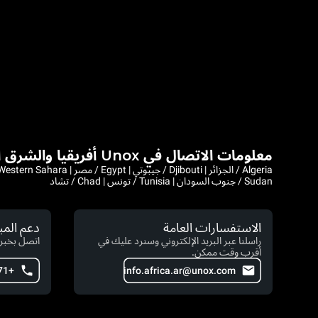
معلومات الاتصال في Unox أفريقيا والشرق الأوسط
Sudan / جنوب السودان | Tunisia / تونس | Chad / تشاد
الاستفسارات العامة
دعم الم
راسلنا عبر البريد الإلكتروني وسنرد عليك في
اتصل بخبرا
أقرب وقت ممكن.
+971 4 554 2146
info.africa.ar@unox.com