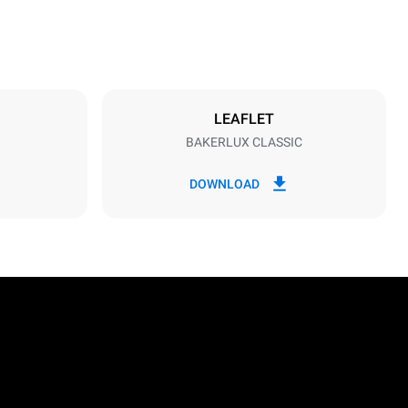
مواصفات الصواني
umber of trays
3
LEAFLET
BAKERLUX CLASSIC
مزود الطاقة
Voltage
230V 1N~
DOWNLOAD
نوع القابس
o | H07RN-F