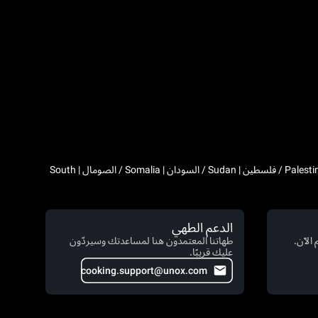
Algeria / الجزائر | Djibouti / جيبوتي | Egypt / مصر | Western Sahara / الصحراء الغربية | Libya / ليبيا | Morocco / المغرب | Mauritania / موريتانيا | Palestine / فلسطين | Sudan / السودان | Somalia / الصومال | South
الدعم الطهي
الآن.
طهاتنا المعتمدون هنا لمساعدتك وسيردّون
عليك قريبًا.
cooking.support@unox.com