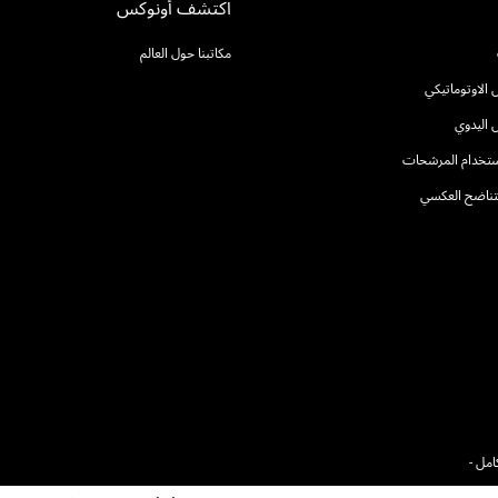
اكتشف أونوكس
مكاتبنا حول العالم
الاوتوماتيكي
 اليدوي
استخدام المرشحات
التناضح العكسي
يورو مدفوع بالكامل -