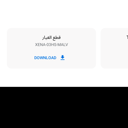
Distance between trays
75 mm
قطع الغيار
XENA-03HS-MALV
Frequency
50 / 60 Hz
DOWNLOAD