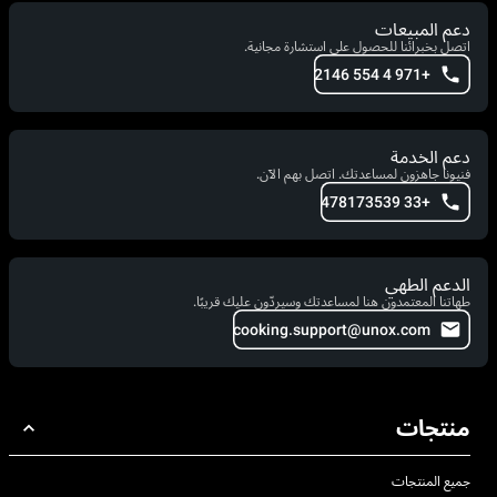
دعم المبيعات
اتصل بخبرائنا للحصول على استشارة مجانية.
+971 4 554 2146
دعم الخدمة
فنيونا جاهزون لمساعدتك. اتصل بهم الآن.
+33 478173539
الدعم الطهي
طهاتنا المعتمدون هنا لمساعدتك وسيردّون عليك قريبًا.
cooking.support@unox.com
منتجات
جميع المنتجات