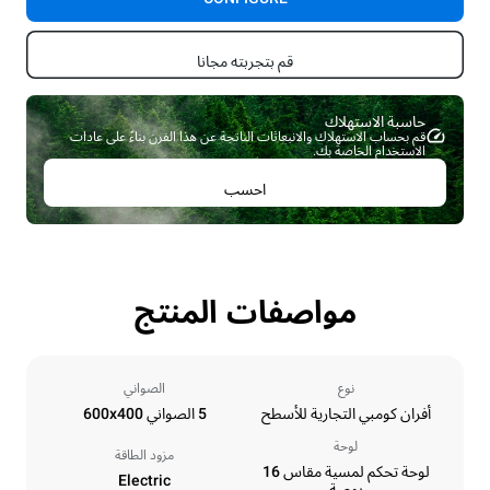
قم بتجربته مجانا
حاسبة الاستهلاك ​
قم بحساب الاستهلاك والانبعاثات الناتجة عن هذا الفرن بناءً على عادات
الاستخدام الخاصة بك.
احسب
مواصفات المنتج
نوع
الصواني
أفران كومبي التجارية للأسطح
5 الصواني 600x400
لوحة
مزود الطاقة
لوحة تحكم لمسية مقاس 16
Electric
بوصة