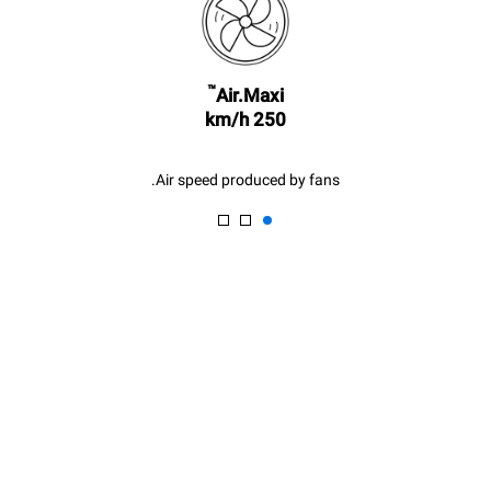
3 full loads cooking with
steam
2 hours in an empty oven at
180 °C
™
Air.Maxi
250 km/h
Air speed produced by fans.