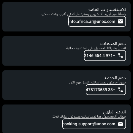
الاستفسارات العامة
راسلنا عبر البريد الإلكتروني وسنرد عليك في أقرب وقت ممكن.
info.africa.ar@unox.com
دعم المبيعات
اتصل بخبرائنا للحصول على استشارة مجانية.
+971 4 554 2146
دعم الخدمة
فنيونا جاهزون لمساعدتك. اتصل بهم الآن.
+33 478173539
الدعم الطهي
طهاتنا المعتمدون هنا لمساعدتك وسيردّون عليك قريبًا.
cooking.support@unox.com