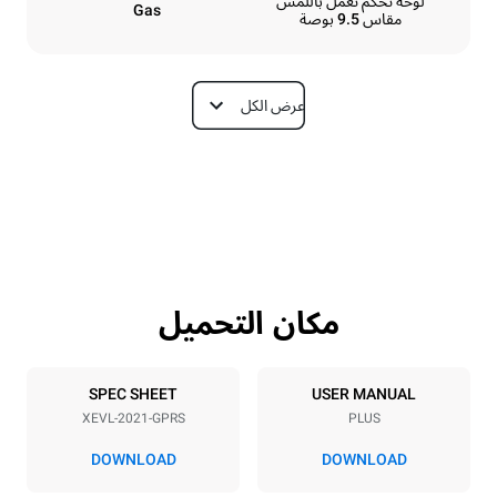
لوحة تحكم تعمل باللمس
Gas
مقاس 9.5 بوصة
عرض الكل
الأبعاد
Depth
Width
1164 mm
892 mm
Weight
Height
363 kg
1875 mm
مكان التحميل
مواصفات الصواني
Tray size
Number of trays
GN 2/1
20
SPEC SHEET
USER MANUAL
XEVL-2021-GPRS
PLUS
Distance between trays
67 mm
DOWNLOAD
DOWNLOAD