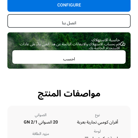
CONFIGURE
اتصل بنا
حاسبة الاستهلاك ​
قم بحساب الاستهلاك والانبعاثات الناتجة عن هذا الفرن بناءً على عادات
الاستخدام الخاصة بك.
احسب
مواصفات المنتج
نوع
الصواني
أفران كومبي تجارية بعربة
20 الصواني GN 2/1
لوحة
مزود الطاقة