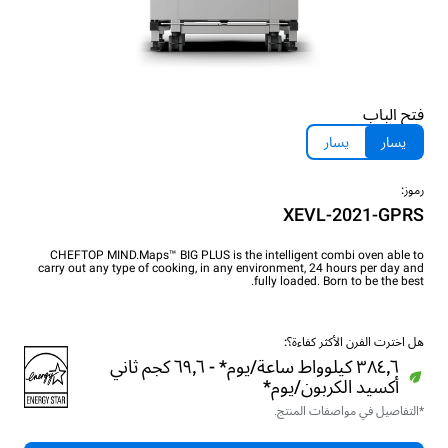
فتح الباب
يسار
يسار
رموز:
XEVL-2021-GPRS
CHEFTOP MIND.Maps™ BIG PLUS is the intelligent combi oven able to
carry out any type of cooking, in any environment, 24 hours per day and
fully loaded. Born to be the best.
هل اخترت الفرن الأكثر كفاءة؟:
٣٨٤٫٦ كيلوواط ساعة/يوم* - ٦٩٫٦ كجم ثاني
أكسيد الكربون/يوم*
*التفاصيل في مواصفات المنتج.