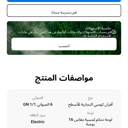
قم بتجربته مجانا
حاسبة الاستهلاك ​
قم بحساب الاستهلاك والانبعاثات الناتجة عن هذا الفرن بناءً على عادات
الاستخدام الخاصة بك.
احسب
مواصفات المنتج
نوع
الصواني
أفران كومبي التجارية للأسطح
6 الصواني GN 1/1
لوحة
مزود الطاقة
لوحة تحكم لمسية مقاس 16
Electric
بوصة