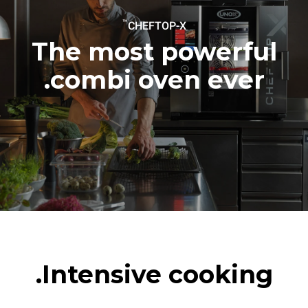
steam
2 hours in an empty oven at
™
CHEFTOP-X
180 °C
The most powerful
combi oven ever.
Intensive cooking.