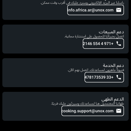
راسلنا عبر البريد الإلكتروني وسنرد عليك في أقرب وقت ممكن.
info.africa.ar@unox.com
دعم المبيعات
اتصل بخبرائنا للحصول على استشارة مجانية.
+971 4 554 2146
دعم الخدمة
فنيونا جاهزون لمساعدتك. اتصل بهم الآن.
+33 478173539
الدعم الطهي
طهاتنا المعتمدون هنا لمساعدتك وسيردّون عليك قريبًا.
cooking.support@unox.com