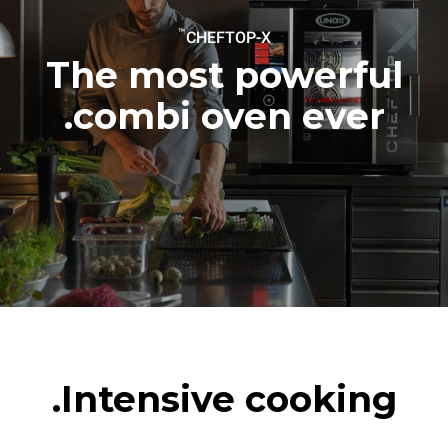
steam
2 hours in an empty oven at
™
CHEFTOP-X
180 °C
The most powerful
combi oven ever.
Intensive cooking.