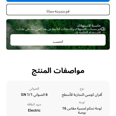
قم بتجربته مجانا
حاسبة الاستهلاك ​
قم بحساب الاستهلاك والانبعاثات الناتجة عن هذا الفرن بناءً على عادات
الاستخدام الخاصة بك.
احسب
مواصفات المنتج
نوع
الصواني
أفران كومبي التجارية للأسطح
6 الصواني GN 1/1
لوحة
مزود الطاقة
لوحة تحكم لمسية مقاس 16
Electric
بوصة