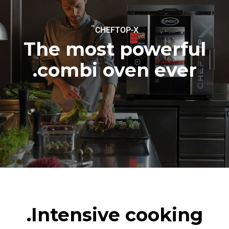
6 full loads cooking with
steam
™
CHEFTOP-X
The most powerful
combi oven ever.
Intensive cooking.