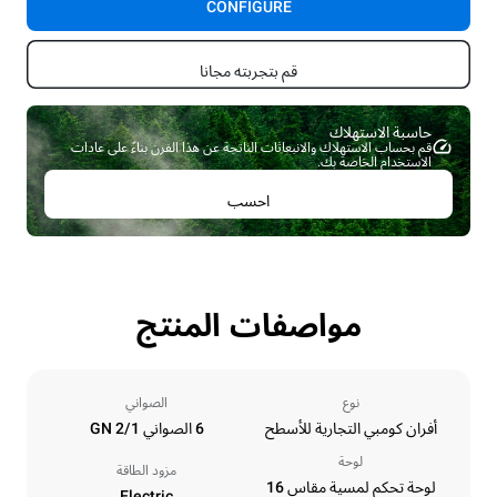
CONFIGURE
قم بتجربته مجانا
حاسبة الاستهلاك ​
قم بحساب الاستهلاك والانبعاثات الناتجة عن هذا الفرن بناءً على عادات
الاستخدام الخاصة بك.
احسب
مواصفات المنتج
نوع
الصواني
أفران كومبي التجارية للأسطح
6 الصواني GN 2/1
لوحة
مزود الطاقة
لوحة تحكم لمسية مقاس 16
Electric