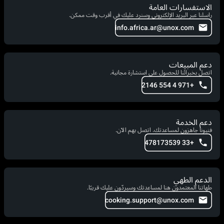
الاستفسارات العامة
راسلنا عبر البريد الإلكتروني وسنرد عليك في أقرب وقت ممكن.
info.africa.ar@unox.com
دعم المبيعات
اتصل بخبرائنا للحصول على استشارة مجانية.
+971 4 554 2146
دعم الخدمة
فنيونا جاهزون لمساعدتك. اتصل بهم الآن.
+33 478173539
الدعم الطهي
طهاتنا المعتمدون هنا لمساعدتك وسيردّون عليك قريبًا.
cooking.support@unox.com