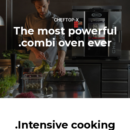
6 full loads cooking with
steam
™
CHEFTOP-X
The most powerful
combi oven ever.
Intensive cooking.