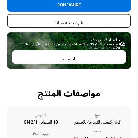
CONFIGURE
قم بتجربته مجانا
حاسبة الاستهلاك ​
قم بحساب الاستهلاك والانبعاثات الناتجة عن هذا الفرن بناءً على عادات
الاستخدام الخاصة بك.
احسب
مواصفات المنتج
نوع
الصواني
أفران كومبي التجارية للأسطح
10 الصواني GN 2/1
لوحة
مزود الطاقة