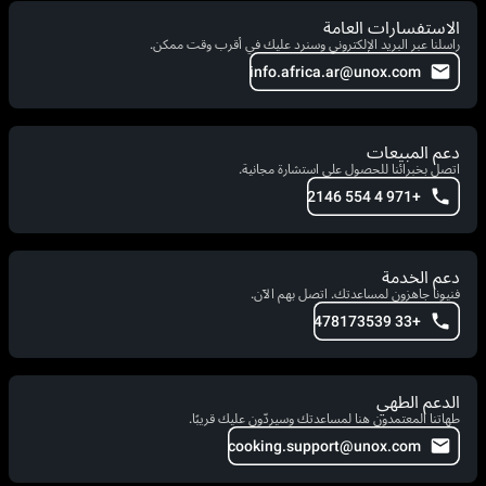
الاستفسارات العامة
راسلنا عبر البريد الإلكتروني وسنرد عليك في أقرب وقت ممكن.
info.africa.ar@unox.com
دعم المبيعات
اتصل بخبرائنا للحصول على استشارة مجانية.
+971 4 554 2146
دعم الخدمة
فنيونا جاهزون لمساعدتك. اتصل بهم الآن.
+33 478173539
الدعم الطهي
طهاتنا المعتمدون هنا لمساعدتك وسيردّون عليك قريبًا.
cooking.support@unox.com