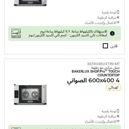
لوحة رقمية
مراقبة الرطوبة
الاتصال وإنترنت الأشياء
الاستهلاك بالكيلوواط ساعة: ٧٫٩ كيلوواط ساعة/يوم
انبعاثات ثاني اكسيد الكربون: ٠ كجم ثاني أكسيد الكربون/يوم
قارن
XEFR-04EU-ETRV-MT
حمل حراري مع رطوبة
BAKERLUX SHOP.Pro™
TOUCH
COUNTERTOP
4 600x400 الصواني
كهربائي
لوحة رقمية
مراقبة الرطوبة
الاتصال وإنترنت الأشياء