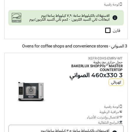
لوحة رقمية
الاستهلاك بالكيلوواط ساعة: ٧٫٩ كيلوواط ساعة/يوم
انبعاثات ثاني اكسيد الكربون: ٠ كجم ثاني أكسيد الكربون/يوم
قارن
3 الصواني - Ovens for coffee shops and convenience stores
XEFR-03HS-EMRV-MT
حمل حراري مع رطوبة
BAKERLUX SHOP.Pro™
MASTER
COUNTERTOP
3 460x330 الصواني
كهربائي
لوحة رقمية
مراقبة الرطوبة
الاتصال وإنترنت الأشياء
البرامج التلقائية
الاستهلاك بالكيلوواط ساعة: ٣٫٥ كيلوواط ساعة/يوم