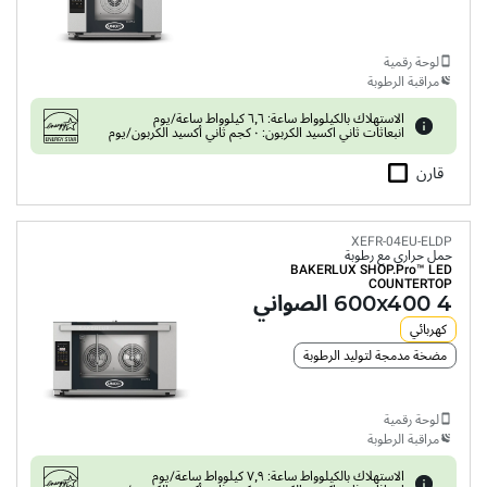
لوحة رقمية
مراقبة الرطوبة
الاستهلاك بالكيلوواط ساعة: ٦٫٦ كيلوواط ساعة/يوم
انبعاثات ثاني اكسيد الكربون: ٠ كجم ثاني أكسيد الكربون/يوم
قارن
XEFR-04EU-ELDP
حمل حراري مع رطوبة
BAKERLUX SHOP.Pro™
LED
COUNTERTOP
4 600x400 الصواني
كهربائي
مضخة مدمجة لتوليد الرطوبة
لوحة رقمية
مراقبة الرطوبة
الاستهلاك بالكيلوواط ساعة: ٧٫٩ كيلوواط ساعة/يوم