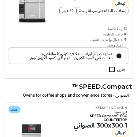
كهربائي
إمدادات الطاقة على مرحلة واحدة
50 هرتز
لوحة رقمية
مراقبة الرطوبة
الاتصال وإنترنت الأشياء
الميكروويف
الاستهلاك بالكيلوواط ساعة: ١٥٫٩ كيلوواط ساعة/يوم
انبعاثات ثاني اكسيد الكربون: ٠ كجم ثاني أكسيد الكربون/يوم
قارن
SPEED.Compact™
1 الصواني - Ovens for coffee shops and convenience stores
XEMA-01NS-MCDN
جديد
فرن سبيد
SPEED.Compact™
ECO
COUNTERTOP
1 300x300 الصواني
كهربائي