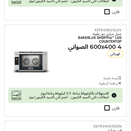
انبعاثات ثاني اكسيد الكربون: ٠ كجم ثاني أكسيد الكربون/يوم
قارن
XEFR-04EU-ELDV
حمل حراري مع رطوبة
BAKERLUX SHOP.Pro™
LED
COUNTERTOP
4 600x400 الصواني
كهربائي
لوحة رقمية
مراقبة الرطوبة
الاستهلاك بالكيلوواط ساعة: ٧٫٩ كيلوواط ساعة/يوم
انبعاثات ثاني اكسيد الكربون: ٠ كجم ثاني أكسيد الكربون/يوم
قارن
XEFR-04HS-EGDN
فرن حراري