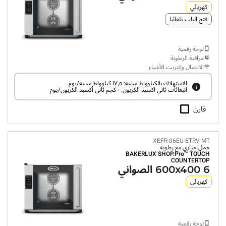
كهربائي
فتح الباب تلقائيا
لوحة رقمية
مراقبة الرطوبة
الاتصال وإنترنت الأشياء
الاستهلاك بالكيلوواط ساعة: ١٧٫٥ كيلوواط ساعة/يوم
انبعاثات ثاني اكسيد الكربون: ٠ كجم ثاني أكسيد الكربون/يوم
قارن
XEFR-06EU-ETRV-MT
حمل حراري مع رطوبة
BAKERLUX SHOP.Pro™
TOUCH
COUNTERTOP
6 600x400 الصواني
كهربائي
لوحة رقمية