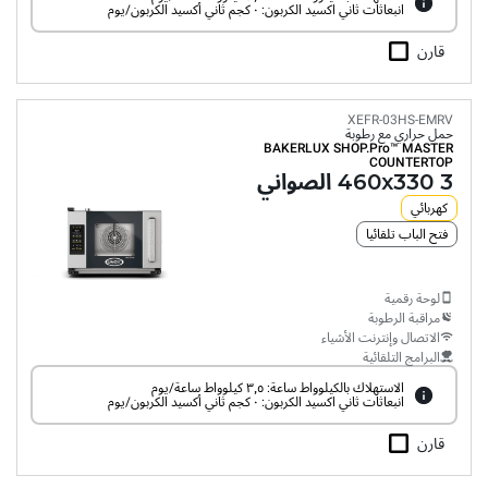
انبعاثات ثاني اكسيد الكربون: ٠ كجم ثاني أكسيد الكربون/يوم
قارن
XEFR-03HS-EMRV
حمل حراري مع رطوبة
BAKERLUX SHOP.Pro™
MASTER
COUNTERTOP
3 460x330 الصواني
كهربائي
فتح الباب تلقائيا
لوحة رقمية
مراقبة الرطوبة
الاتصال وإنترنت الأشياء
البرامج التلقائية
الاستهلاك بالكيلوواط ساعة: ٣٫٥ كيلوواط ساعة/يوم
انبعاثات ثاني اكسيد الكربون: ٠ كجم ثاني أكسيد الكربون/يوم
قارن