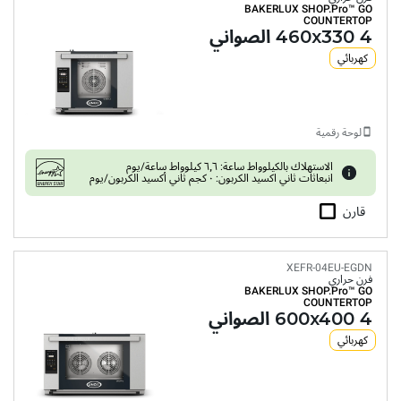
BAKERLUX SHOP.Pro™
GO
COUNTERTOP
4 460x330 الصواني
كهربائي
لوحة رقمية
الاستهلاك بالكيلوواط ساعة: ٦٫٦ كيلوواط ساعة/يوم
انبعاثات ثاني اكسيد الكربون: ٠ كجم ثاني أكسيد الكربون/يوم
قارن
XEFR-04EU-EGDN
فرن حراري
BAKERLUX SHOP.Pro™
GO
COUNTERTOP
4 600x400 الصواني
كهربائي