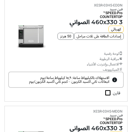
XESR-03HS-EDDN
فرن سبيد
SPEED.Pro™
COUNTERTOP
3 460x330 الصواني
كهربائي
إمدادات الطاقة على ثلاث مراحل
50 هرتز
لوحة رقمية
مراقبة الرطوبة
الاتصال وإنترنت الأشياء
الميكروويف
الاستهلاك بالكيلوواط ساعة: ١٥٫٩ كيلوواط ساعة/يوم
انبعاثات ثاني اكسيد الكربون: ٠ كجم ثاني أكسيد الكربون/يوم
قارن
XESR-03HS-MDDN
فرن سبيد
SPEED.Pro™
COUNTERTOP
3 460x330 الصواني