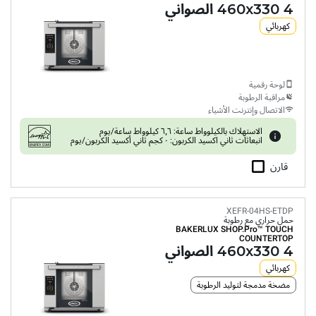
4 460x330 الصواني
كهربائي
لوحة رقمية
مراقبة الرطوبة
الاتصال وإنترنت الأشياء
الاستهلاك بالكيلوواط ساعة: ٦٫٦ كيلوواط ساعة/يوم
انبعاثات ثاني اكسيد الكربون: ٠ كجم ثاني أكسيد الكربون/يوم
قارن
XEFR-04HS-ETDP
حمل حراري مع رطوبة
BAKERLUX SHOP.Pro™
TOUCH
COUNTERTOP
4 460x330 الصواني
كهربائي
مضخة مدمجة لتوليد الرطوبة