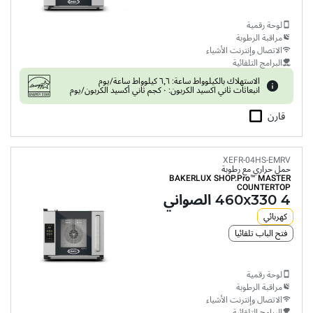
لوحة رقمية
مراقبة الرطوبة
الاتصال وإنترنت الأشياء
البرامج التلقائية
الاستهلاك بالكيلوواط ساعة: ٦٫٦ كيلوواط ساعة/يوم
انبعاثات ثاني اكسيد الكربون: ٠ كجم ثاني أكسيد الكربون/يوم
قارن
XEFR-04HS-EMRV
حمل حراري مع رطوبة
BAKERLUX SHOP.Pro™
MASTER
COUNTERTOP
4 460x330 الصواني
كهربائي
فتح الباب تلقائيا
لوحة رقمية
مراقبة الرطوبة
الاتصال وإنترنت الأشياء
البرامج التلقائية