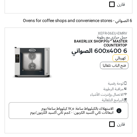
قارن
6 الصواني - Ovens for coffee shops and convenience stores
XEFR-06EU-EMRV
حمل حراري مع رطوبة
BAKERLUX SHOP.Pro™
MASTER
COUNTERTOP
6 600x400 الصواني
كهربائي
فتح الباب تلقائيا
لوحة رقمية
مراقبة الرطوبة
الاتصال وإنترنت الأشياء
البرامج التلقائية
الاستهلاك بالكيلوواط ساعة: ١٧٫٥ كيلوواط ساعة/يوم
انبعاثات ثاني اكسيد الكربون: ٠ كجم ثاني أكسيد الكربون/يوم
قارن