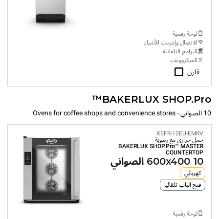
لوحة رقمية
الاتصال وإنترنت الأشياء
البرامج التلقائية
الميكروويف
قارن
BAKERLUX SHOP.Pro™
10 الصواني - Ovens for coffee shops and convenience stores
XEFR-10EU-EMRV
حمل حراري مع رطوبة
BAKERLUX SHOP.Pro™
MASTER
COUNTERTOP
10 600x400 الصواني
كهربائي
فتح الباب تلقائيا
لوحة رقمية