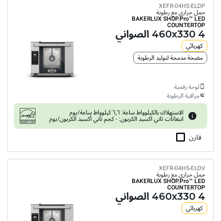
XEFR-04HS-ELDP
حمل حراري مع رطوبة
BAKERLUX SHOP.Pro™
LED
COUNTERTOP
4 460x330 الصواني
كهربائي
مضخة مدمجة لتوليد الرطوبة
لوحة رقمية
مراقبة الرطوبة
الاستهلاك بالكيلوواط ساعة: ٦٫٦ كيلوواط ساعة/يوم
انبعاثات ثاني اكسيد الكربون: ٠ كجم ثاني أكسيد الكربون/يوم
قارن
XEFR-04HS-ELDV
حمل حراري مع رطوبة
BAKERLUX SHOP.Pro™
LED
COUNTERTOP
4 460x330 الصواني
كهربائي