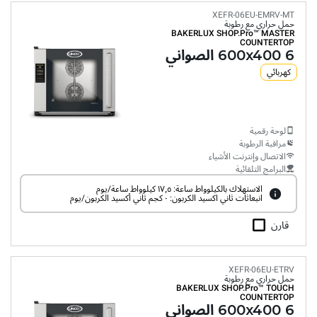
XEFR-06EU-EMRV-MT
حمل حراري مع رطوبة
BAKERLUX SHOP.Pro™
MASTER
COUNTERTOP
6 600x400 الصواني
كهربائي
لوحة رقمية
مراقبة الرطوبة
الاتصال وإنترنت الأشياء
البرامج التلقائية
الاستهلاك بالكيلوواط ساعة: ١٧٫٥ كيلوواط ساعة/يوم
انبعاثات ثاني اكسيد الكربون: ٠ كجم ثاني أكسيد الكربون/يوم
قارن
XEFR-06EU-ETRV
حمل حراري مع رطوبة
BAKERLUX SHOP.Pro™
TOUCH
COUNTERTOP
6 600x400 الصواني