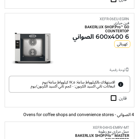
XEFR-06EU-EGRN
فرن حراري
BAKERLUX SHOP.Pro™
GO
COUNTERTOP
6 600x400 الصواني
كهربائي
لوحة رقمية
الاستهلاك بالكيلوواط ساعة: ١٧٫٥ كيلوواط ساعة/يوم
انبعاثات ثاني اكسيد الكربون: ٠ كجم ثاني أكسيد الكربون/يوم
قارن
4 الصواني - Ovens for coffee shops and convenience stores
XEFR-04HS-EMRV-MT
حمل حراري مع رطوبة
BAKERLUX SHOP.Pro™
MASTER