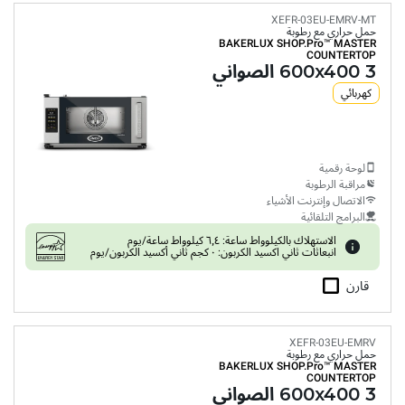
XEFR-03EU-EMRV-MT
حمل حراري مع رطوبة
BAKERLUX SHOP.Pro™
MASTER
COUNTERTOP
3 600x400 الصواني
كهربائي
لوحة رقمية
مراقبة الرطوبة
الاتصال وإنترنت الأشياء
البرامج التلقائية
الاستهلاك بالكيلوواط ساعة: ٦٫٤ كيلوواط ساعة/يوم
انبعاثات ثاني اكسيد الكربون: ٠ كجم ثاني أكسيد الكربون/يوم
قارن
XEFR-03EU-EMRV
حمل حراري مع رطوبة
BAKERLUX SHOP.Pro™
MASTER
COUNTERTOP
3 600x400 الصواني