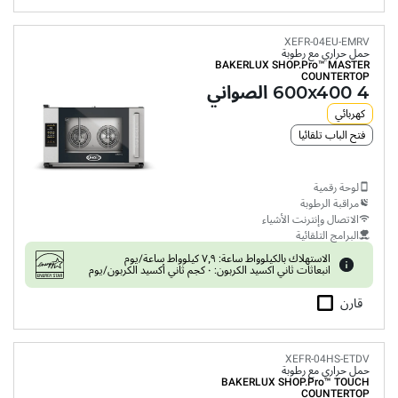
XEFR-04EU-EMRV
حمل حراري مع رطوبة
BAKERLUX SHOP.Pro™
MASTER
COUNTERTOP
4 600x400 الصواني
كهربائي
فتح الباب تلقائيا
لوحة رقمية
مراقبة الرطوبة
الاتصال وإنترنت الأشياء
البرامج التلقائية
الاستهلاك بالكيلوواط ساعة: ٧٫٩ كيلوواط ساعة/يوم
انبعاثات ثاني اكسيد الكربون: ٠ كجم ثاني أكسيد الكربون/يوم
قارن
XEFR-04HS-ETDV
حمل حراري مع رطوبة
BAKERLUX SHOP.Pro™
TOUCH
COUNTERTOP