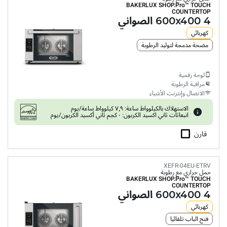
BAKERLUX SHOP.Pro™
TOUCH
COUNTERTOP
4 600x400 الصواني
كهربائي
مضخة مدمجة لتوليد الرطوبة
لوحة رقمية
مراقبة الرطوبة
الاتصال وإنترنت الأشياء
الاستهلاك بالكيلوواط ساعة: ٧٫٩ كيلوواط ساعة/يوم
انبعاثات ثاني اكسيد الكربون: ٠ كجم ثاني أكسيد الكربون/يوم
قارن
XEFR-04EU-ETRV
حمل حراري مع رطوبة
BAKERLUX SHOP.Pro™
TOUCH
COUNTERTOP
4 600x400 الصواني
كهربائي
فتح الباب تلقائيا