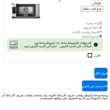
كهربائي
فتح الباب تلقائيا
لوحة رقمية
مراقبة الرطوبة
الاتصال وإنترنت الأشياء
البرامج التلقائية
الاستهلاك بالكيلوواط ساعة: ٦٫٤ كيلوواط ساعة/يوم
انبعاثات ثاني اكسيد الكربون: ٠ كجم ثاني أكسيد الكربون/يوم
قارن
XEFR-03HS-ETDP
قبول الكل
حمل حراري مع رطوبة
BAKERLUX SHOP.Pro™
TOUCH
COUNTERTOP
3 460x330 الصواني
الاستمرار دون قبول
كهربائي
يستخدم هذا الموقع ملفات تعريف الارتباط الفنية، ولا يستخدم ملفات تعريف الارتباط أو
مضخة مدمجة لتوليد الرطوبة
أدوات التتبع الأخرى إلا بعد الحصول على موافقة المستخدم