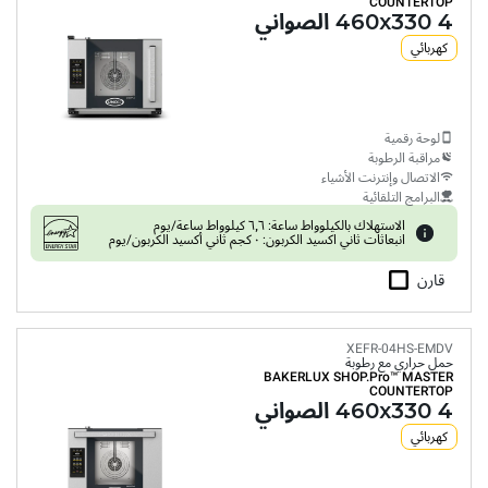
COUNTERTOP
4 460x330 الصواني
كهربائي
لوحة رقمية
مراقبة الرطوبة
الاتصال وإنترنت الأشياء
البرامج التلقائية
الاستهلاك بالكيلوواط ساعة: ٦٫٦ كيلوواط ساعة/يوم
انبعاثات ثاني اكسيد الكربون: ٠ كجم ثاني أكسيد الكربون/يوم
قارن
XEFR-04HS-EMDV
حمل حراري مع رطوبة
BAKERLUX SHOP.Pro™
MASTER
COUNTERTOP
4 460x330 الصواني
كهربائي