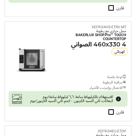
قارن
XEFR-04HS-ETRV-MT
حمل حراري مع رطوبة
BAKERLUX SHOP.Pro™
TOUCH
COUNTERTOP
4 460x330 الصواني
كهربائي
لوحة رقمية
مراقبة الرطوبة
الاتصال وإنترنت الأشياء
الاستهلاك بالكيلوواط ساعة: ٦٫٦ كيلوواط ساعة/يوم
انبعاثات ثاني اكسيد الكربون: ٠ كجم ثاني أكسيد الكربون/يوم
قارن
XEFR-04EU-ETDP
حمل حراري مع رطوبة