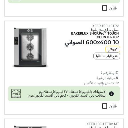
قارن
XEFR-10EU-ETRV
حمل حراري مع رطوبة
BAKERLUX SHOP.Pro™
TOUCH
COUNTERTOP
10 600x400 الصواني
كهربائي
فتح الباب تلقائيا
لوحة رقمية
مراقبة الرطوبة
الاتصال وإنترنت الأشياء
الاستهلاك بالكيلوواط ساعة: ٢٧٫١ كيلوواط ساعة/يوم
انبعاثات ثاني اكسيد الكربون: ٠ كجم ثاني أكسيد الكربون/يوم
قارن
XEFR-10EU-ETRV-MT
حمل حراري مع رطوبة