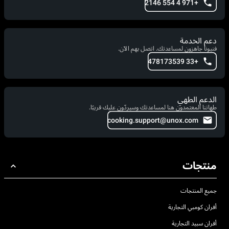
+971 4 554 2146
دعم الخدمة
فنيونا جاهزون لمساعدتك. اتصل بهم الآن.
+33 478173539
الدعم الطهي
طهاتنا المعتمدون هنا لمساعدتك وسيردّون عليك قريبًا.
cooking.support@unox.com
منتجات
جميع المنتجات
أفران كومبي التجارية
أفران سبيد التجارية