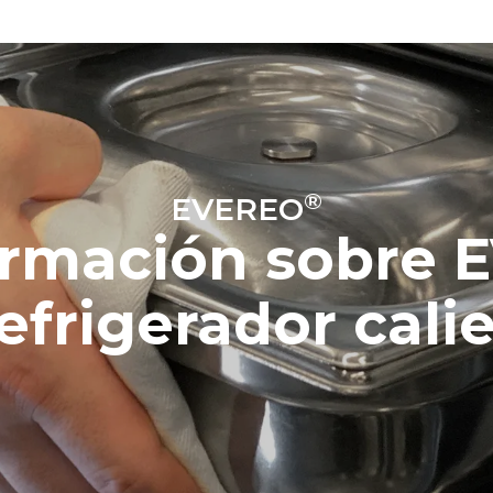
®
EVEREO
ormación sobre 
refrigerador cali