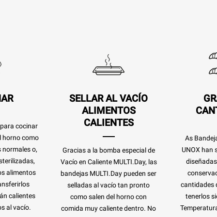
NAR
SELLAR AL VACÍO
GR
ALIMENTOS
CAN
CALIENTES
 para cocinar
el horno como
As Bandej
s normales o,
UNOX han s
Gracias a la bomba especial de
terilizadas,
diseñadas 
Vacío en Caliente MULTI.Day, las
os alimentos
conservac
bandejas MULTI.Day pueden ser
nsferirlos
cantidades 
selladas al vacío tan pronto
án calientes
tenerlos si
como salen del horno con
s al vacío.
Temperatura
comida muy caliente dentro. No