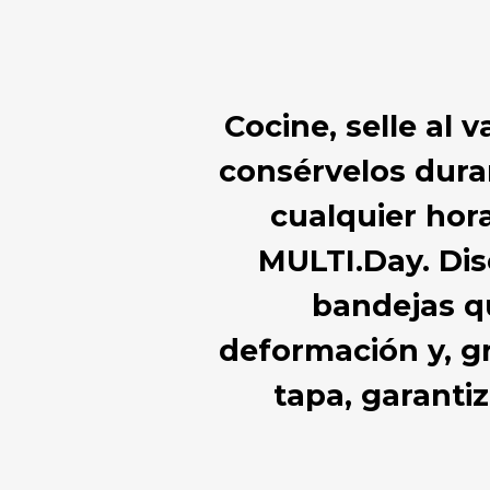
Cocine, selle al 
consérvelos duran
cualquier hora
MULTI.Day. Dis
bandejas qu
deformación y, gr
tapa, garanti