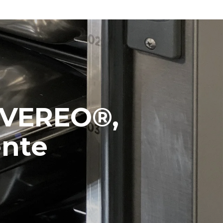
EVEREO®,
ente