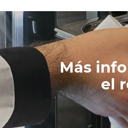
Más inf
el 