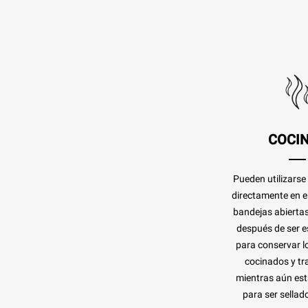
COCI
Pueden utilizarse
directamente en 
bandejas abierta
después de ser es
para conservar l
cocinados y tra
mientras aún est
para ser sellado