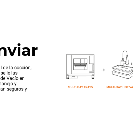
nviar
l de la cocción,
selle las
 de Vacío en
manejo y
ean seguros y