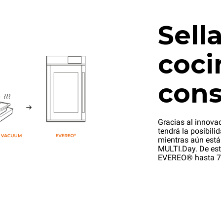
Sella
coci
cons
Gracias al innova
tendrá la posibili
mientras aún está
MULTI.Day. De est
EVEREO® hasta 7