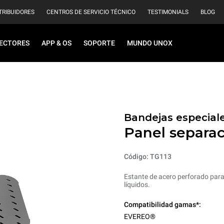
TRIBUIDORES
CENTROS DE SERVICIO TÉCNICO
TESTIMONIALS
BLOG
ECTORES
APP & OS
SOPORTE
MUNDO UNOX
Bandejas especiale
Panel separac
Código: TG113
Estante de acero perforado par
líquidos.
Compatibilidad gamas*:
EVEREO®