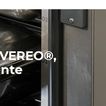
EVEREO®,
ente