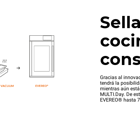
Sella
coci
cons
Gracias al innova
tendrá la posibili
mientras aún está
MULTI.Day. De est
EVEREO® hasta 7