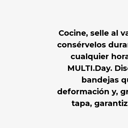
Cocine, selle al 
consérvelos duran
cualquier hora
MULTI.Day. Dis
bandejas qu
deformación y, gr
tapa, garanti