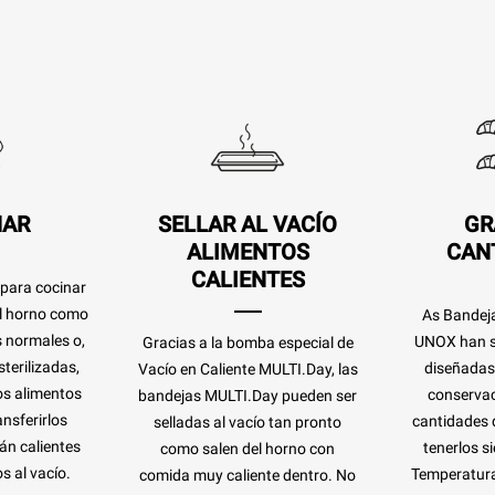
NAR
SELLAR AL VACÍO
GR
ALIMENTOS
CAN
CALIENTES
 para cocinar
el horno como
As Bandej
s normales o,
UNOX han s
Gracias a la bomba especial de
terilizadas,
diseñadas 
Vacío en Caliente MULTI.Day, las
os alimentos
conservac
bandejas MULTI.Day pueden ser
nsferirlos
cantidades 
selladas al vacío tan pronto
án calientes
tenerlos si
como salen del horno con
s al vacío.
Temperatura
comida muy caliente dentro. No