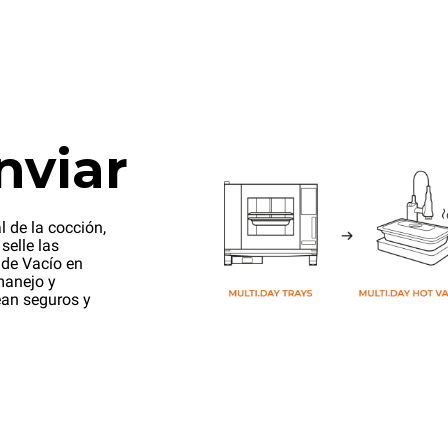
nviar
l de la cocción,
selle las
 de Vacío en
manejo y
ean seguros y