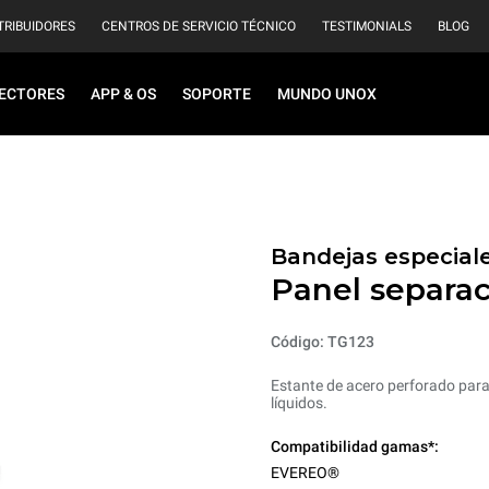
TRIBUIDORES
CENTROS DE SERVICIO TÉCNICO
TESTIMONIALS
BLOG
ECTORES
APP & OS
SOPORTE
MUNDO UNOX
Bandejas especiale
Panel separac
Código: TG123
Estante de acero perforado par
líquidos.
Compatibilidad gamas*:
EVEREO®