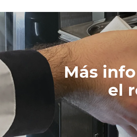
Más inf
el 