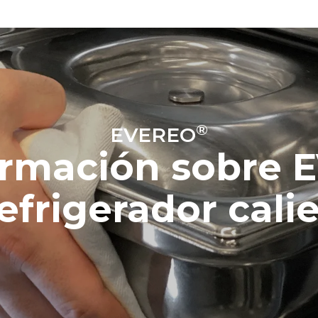
®
EVEREO
ormación sobre 
refrigerador cali