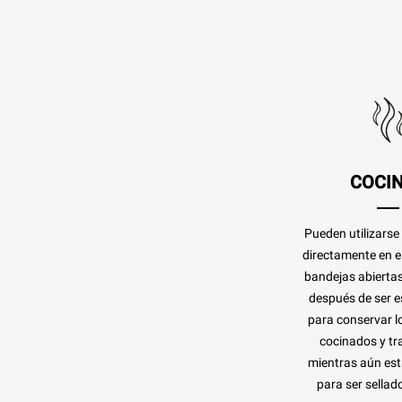
COCI
Pueden utilizarse
directamente en 
bandejas abierta
después de ser es
para conservar l
cocinados y tra
mientras aún est
para ser sellado